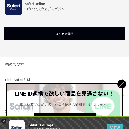
Safari Online
Safari公式ウェブマガジン
よくある質問
初めての方
Club Safariとは
LINE ID連携で欲しい商品を見逃さない！
ショッピングガイド
欲しい商品の買い逃しを防ぐ便利な通知をお届けします。
会社概要・規約
詳しくはこちら ＞
×
Safari Lounge
VIEW