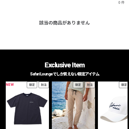
0 件
該当の商品がありません
Exclusive Item
Safari Loungeでしか買えない限定アイテム
NEW
限定
別注
限定
別注
限定