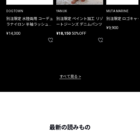
DOGTOWN
YANUK
MUTA MARINE
別注限定 水陸両用 コーデュ
別注限定 ペイント加工 リゾ
別注限定 ロゴキャ
ラナイロン 半袖ラッシュガ
ートジーンズ デニムパンツ
¥9,900
ード
¥14,300
¥18,150
50%OFF
すべて見る
最新の読みもの