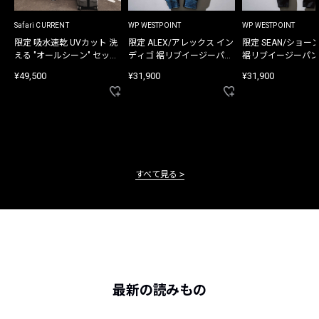
Safari CURRENT
WP WESTPOINT
WP WESTPOINT
限定 吸水速乾 UVカット 洗
限定 ALEX/アレックス イン
限定 SEAN/ショー
える "オールシーン" セット
ディゴ 裾リブイージーパン
裾リブイージーパン
アップ
ツ
¥49,500
¥31,900
¥31,900
すべて見る
最新の読みもの