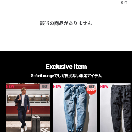
0 件
該当の商品がありません
Exclusive Item
Safari Loungeでしか買えない限定アイテム
NEW
NEW
NEW
限定
限定