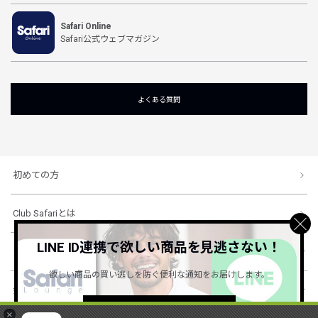
Safari Online
Safari公式ウェブマガジン
よくある質問
初めての方
Club Safariとは
LINE ID連携で欲しい商品を見逃さない！
ショッピングガイド
欲しい商品の買い逃しを防ぐ便利な通知をお届けします。
会社概要・規約
詳しくはこちら ＞
×