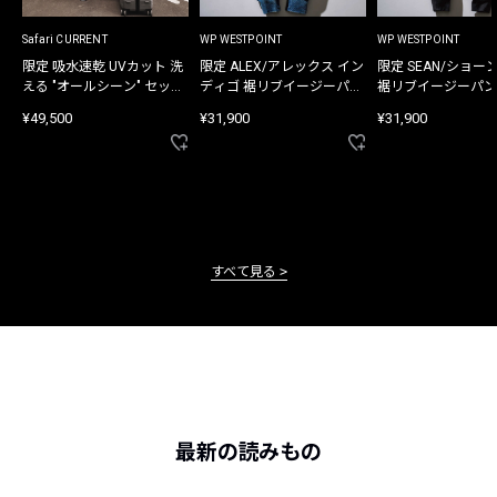
Safari CURRENT
WP WESTPOINT
WP WESTPOINT
限定 吸水速乾 UVカット 洗
限定 ALEX/アレックス イン
限定 SEAN/ショー
える "オールシーン" セット
ディゴ 裾リブイージーパン
裾リブイージーパン
アップ
ツ
¥49,500
¥31,900
¥31,900
すべて見る
最新の読みもの