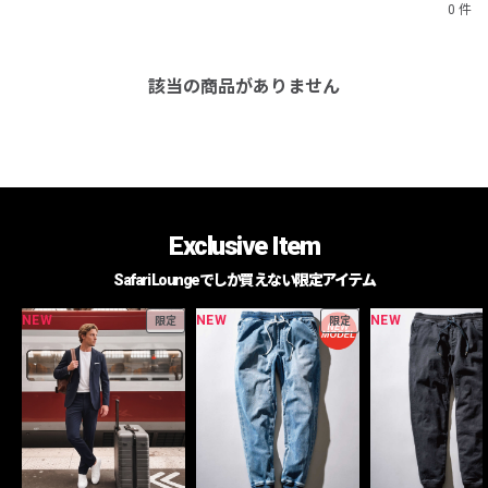
0 件
該当の商品がありません
Exclusive Item
Safari Loungeでしか買えない限定アイテム
NEW
NEW
NEW
限定
限定