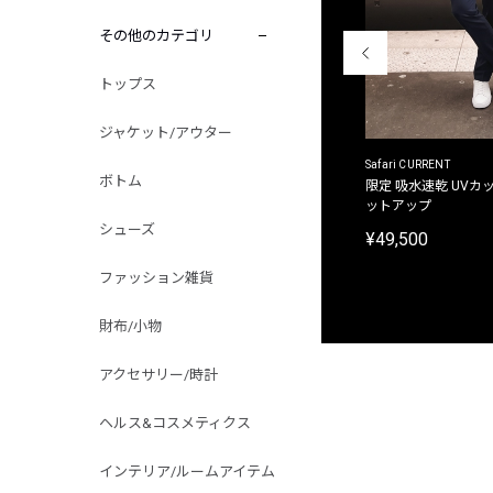
その他のカテゴリ
トップス
ジャケット/アウター
ACANTHUS
Safari CURRENT
ボトム
別注限定 フード付き チェックシャツジャケット
限定 吸水速乾 UVカッ
ットアップ
¥31,900
シューズ
¥49,500
ファッション雑貨
財布/小物
アクセサリー/時計
ヘルス&コスメティクス
インテリア/ルームアイテム