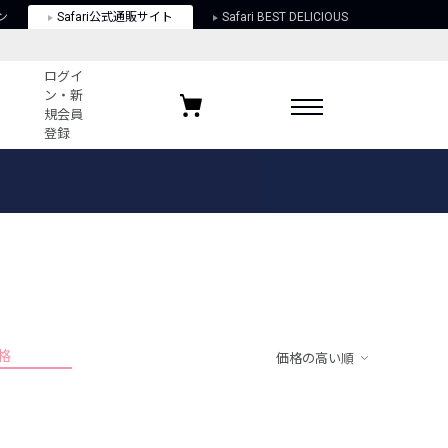
ン
Safari公式通販サイト
Safari BEST DELICIOUS
ログイ
ン・新
規会員
登録
ログイン・新規会員登録
お気に入りアイテム
ガイド
お気に入りブランド
お気に入り記事
最近チェックしたアイテム
格
価格の高い順
ポリシー
関する法律