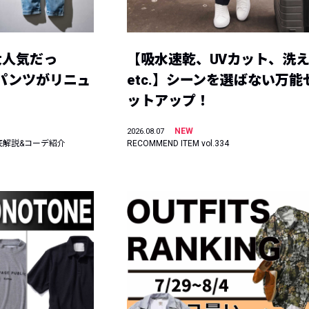
大人気だっ
【吸水速乾、UVカット、洗
ーパンツがリニュ
etc.】シーンを選ばない万能
ットアップ！
NEW
2026.08.07
底解説&コーデ紹介
RECOMMEND ITEM vol.334