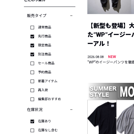
こだわり条件
販売タイプ
【新型も登場】
通常商品
た”WP”イージ
先行商品
ーアル！
限定商品
別注商品
NEW
2026.08.08
“WP”のイージーパンツを徹
セール商品
予約商品
新着アイテム
再入荷
編集部おすすめ
在庫状況
在庫あり
在庫なし含む