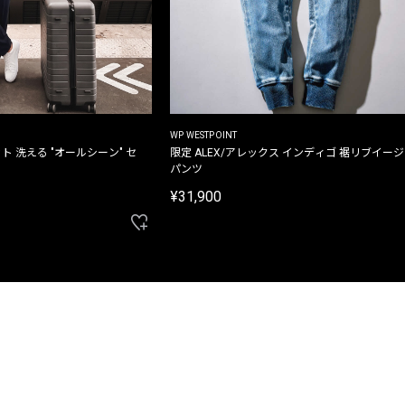
WP WESTPOINT
ト 洗える "オールシーン" セ
限定 ALEX/アレックス インディゴ 裾リブイー
パンツ
¥31,900