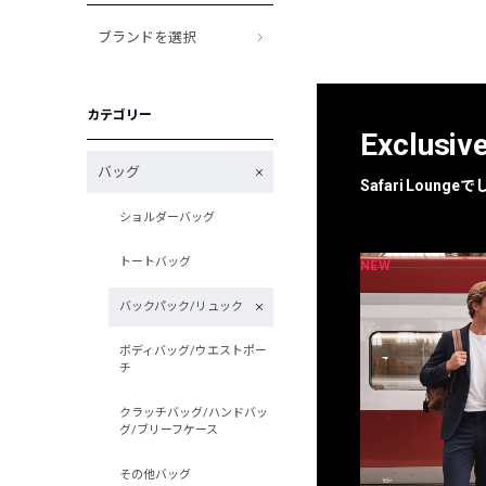
ブランドを選択
カテゴリー
Exclusiv
バッグ
Safari Loun
ショルダーバッグ
トートバッグ
NEW
NEW
限定
別注
バックパック/リュック
ボディバッグ/ウエストポー
チ
クラッチバッグ/ハンドバッ
グ/ブリーフケース
その他バッグ