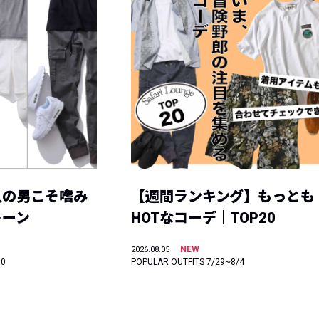
人の男こそ嗜み
【週間ランキング】もっとも
トーン
HOTなコーデ｜TOP20
NEW
2026.08.05
40
POPULAR OUTFITS 7/29~8/4