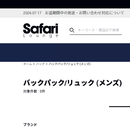
2026.07.17 お盆期間中の発送・お問い合わせ対応について
アイテム
スペシャル
カテゴリーから探す
スペシャルフィーチャ
ホーム
バッグ
バックパック/リュック (メンズ)
ブランドから探す
特集記事
絞り込んで探す
バックパック/リュック (メンズ)
新着アイテム
コーディネート
編集部のおすすめアイテム
対象件数 :
0
件
編集部のおすすめコー
ランキング
雑誌・カタログ掲載アイテム
セール
ブランド