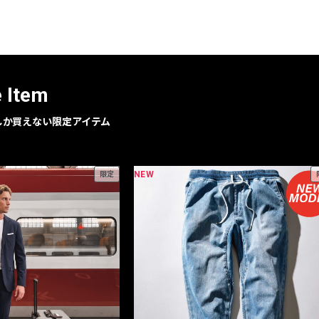
レコメンドアイテム
ピックアップアイテム
フォーカスブランド
セールおすすめアイテム
e Item
人気アイテム TOP 15
geでしか買えない限定アイテム
NEW
限定