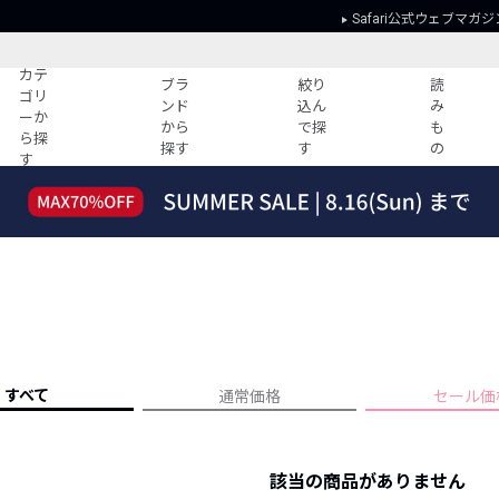
Safari公式ウェブマガジ
カテ
ブラ
絞り
読
ゴリ
ンド
込ん
み
ーか
から
で探
も
ら探
探す
す
の
す
読みもの
ガイド
ー
すべての記事
ショッピング
2026年のイチオシTシャツ！
初めての方
“WP”のイージーパンツを徹底解説&コ
Club Safari
ーデ紹介
よくある質問
HOTなコーデ TOP20
会社概要
ディネート
新ブランドご紹介！
会員利用規約
すべて
通常価格
セール価
人気記事ランキング
プライバシー
バイヤーズ レコメンド
特定商取引に
今週の別注アイテム
該当の商品がありません
ウィークリーコーデ