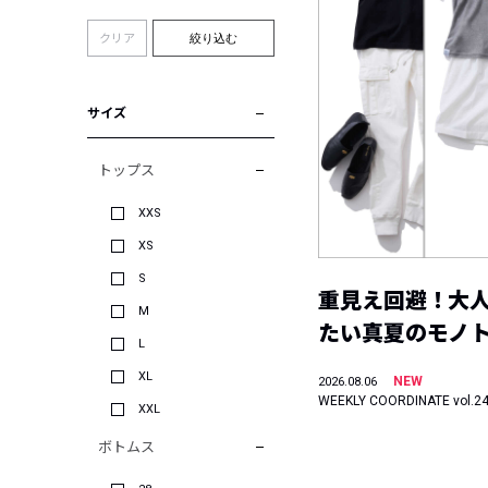
クリア
絞り込む
サイズ
トップス
XXS
XS
S
重見え回避！大
M
たい真夏のモノ
L
XL
NEW
2026.08.06
WEEKLY COORDINATE vol.2
XXL
ボトムス