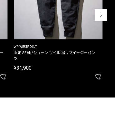
WP WESTPOINT
WP WESTPOINT
ジー
限定 SEAN/ショーン ツイル 裾リブイージーパン
限定 DAVID/デイヴィッド インデ
ツ
イージーパンツ
¥31,900
¥33,000