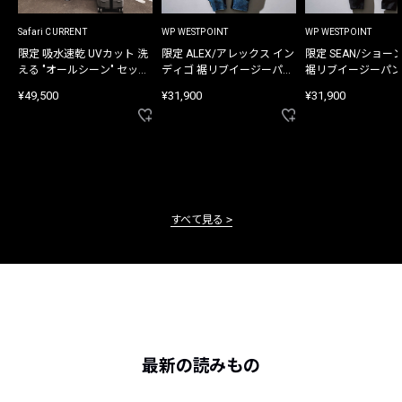
Safari CURRENT
WP WESTPOINT
WP WESTPOINT
限定 吸水速乾 UVカット 洗
限定 ALEX/アレックス イン
限定 SEAN/ショー
える "オールシーン" セット
ディゴ 裾リブイージーパン
裾リブイージーパン
アップ
ツ
¥49,500
¥31,900
¥31,900
すべて見る
最新の読みもの