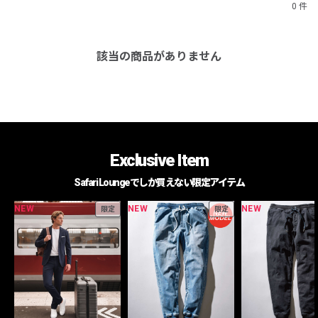
0 件
該当の商品がありません
Exclusive Item
Safari Loungeでしか買えない限定アイテム
NEW
NEW
NEW
限定
限定