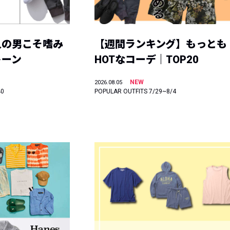
人の男こそ嗜み
【週間ランキング】もっとも
トーン
HOTなコーデ｜TOP20
NEW
2026.08.05
40
POPULAR OUTFITS 7/29~8/4