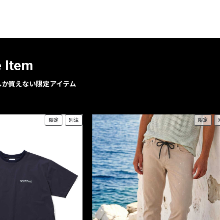
レコメンドアイテム
ピックアップアイテム
フォーカスブランド
セールおすすめアイテム
e Item
人気アイテム TOP 15
geでしか買えない限定アイテム
限定
別注
限定