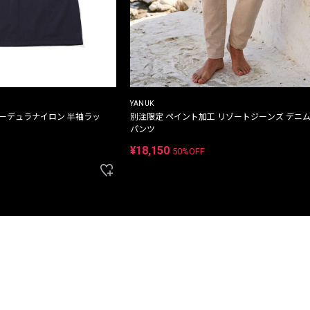
YANUK
コーデュラナイロン 半袖ラッ
別注限定 ペイント加工 リゾートジーンズ デニ
パンツ
¥18,150
50%OFF