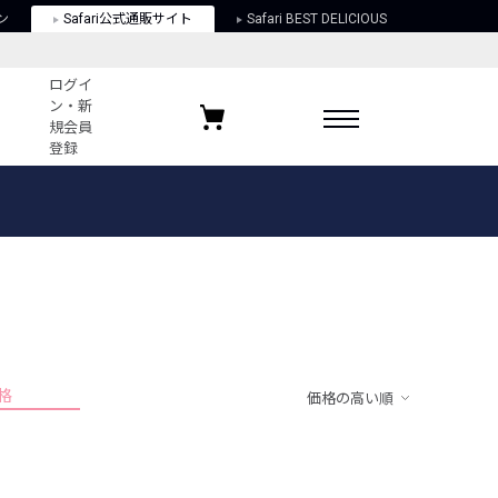
ン
Safari公式通販サイト
Safari BEST DELICIOUS
ログイ
ン・新
規会員
登録
ログイン・新規会員登録
お気に入りアイテム
ガイド
お気に入りブランド
お気に入り記事
最近チェックしたアイテム
格
価格の高い順
ポリシー
関する法律