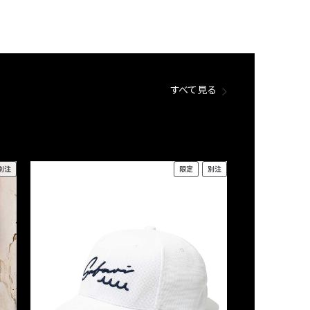
すべて見る
別注
限定
別注