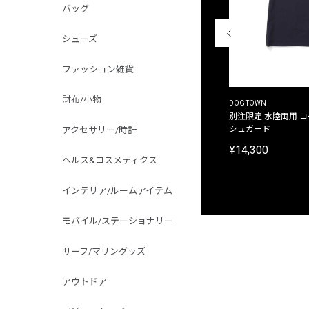
バッグ
シューズ
ファッション雑貨
財布/小物
THE DUFFER OF ST.GEORGE
DOGTOWN
別注限定 ピグメントダイ バックプリント サーフ
別注限定 水陸両用 
プリントTシャツ
シュガード
アクセサリー/時計
¥9,900
¥14,300
ヘルス&コスメティクス
インテリア/ルームアイテム
モバイル/ステーショナリー
サーフ/マリングッズ
アウトドア