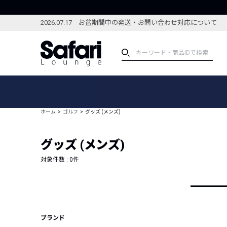
2026.07.17 お盆期間中の発送・お問い合わせ対応について
アイテム
スペシャル
カテゴリーから探す
スペシャルフィーチャ
ホーム
ゴルフ
グッズ (メンズ)
ブランドから探す
特集記事
絞り込んで探す
グッズ (メンズ)
新着アイテム
コーディネート
編集部のおすすめアイテム
対象件数 :
0
件
編集部のおすすめコー
ランキング
雑誌・カタログ掲載アイテム
セール
ブランド