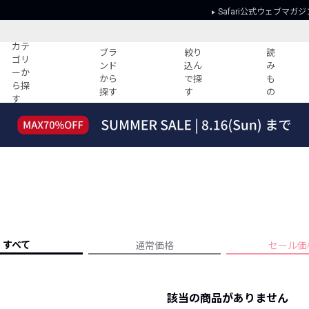
Safari公式ウェブマガジ
カテ
ブラ
絞り
読
ゴリ
ンド
込ん
み
ーか
から
で探
も
ら探
探す
す
の
す
読みもの
ガイド
ー
すべての記事
ショッピング
2026年のイチオシTシャツ！
初めての方
“WP”のイージーパンツを徹底解説&コ
Club Safari
ーデ紹介
よくある質問
HOTなコーデ TOP20
会社概要
ディネート
新ブランドご紹介！
会員利用規約
すべて
通常価格
セール価
人気記事ランキング
プライバシー
バイヤーズ レコメンド
特定商取引に
今週の別注アイテム
該当の商品がありません
ウィークリーコーデ