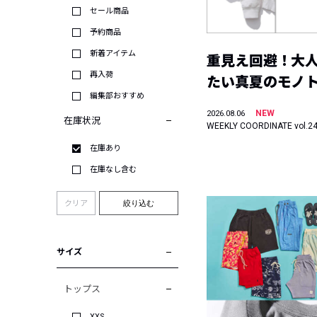
セール商品
予約商品
新着アイテム
重見え回避！大
再入荷
たい真夏のモノ
編集部おすすめ
NEW
2026.08.06
在庫状況
WEEKLY COORDINATE vol.2
在庫あり
在庫なし含む
クリア
絞り込む
サイズ
トップス
XXS