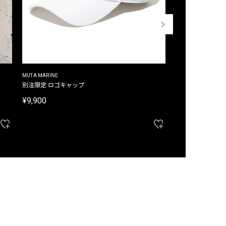
MUTA MARINE
CROSSLEY
ム
別注限定 ロゴキャップ
別注限定 ノースリ
¥9,900
¥8,580
40%OFF