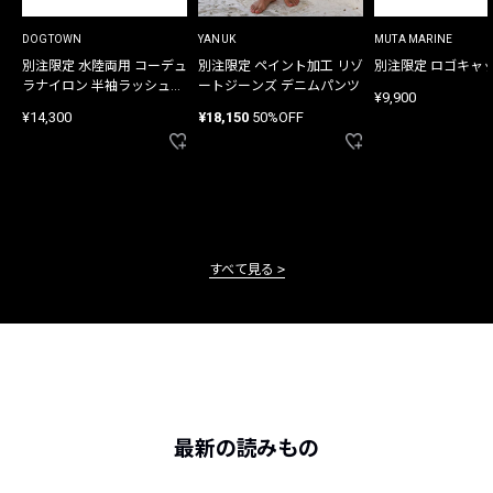
DOGTOWN
YANUK
MUTA MARINE
別注限定 水陸両用 コーデュ
別注限定 ペイント加工 リゾ
別注限定 ロゴキャ
ラナイロン 半袖ラッシュガ
ートジーンズ デニムパンツ
¥9,900
ード
¥14,300
¥18,150
50%OFF
すべて見る
最新の読みもの