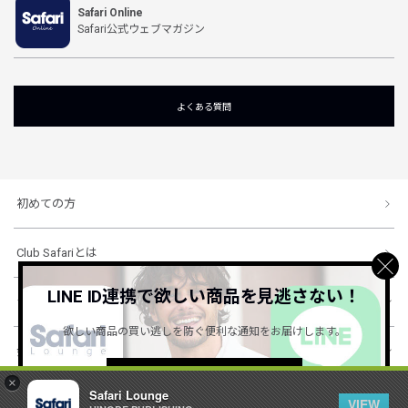
Safari Online
Safari公式ウェブマガジン
よくある質問
初めての方
Club Safariとは
LINE ID連携で欲しい商品を見逃さない！
ショッピングガイド
欲しい商品の買い逃しを防ぐ便利な通知をお届けします。
会社概要・規約
詳しくはこちら ＞
×
Safari Lounge
VIEW