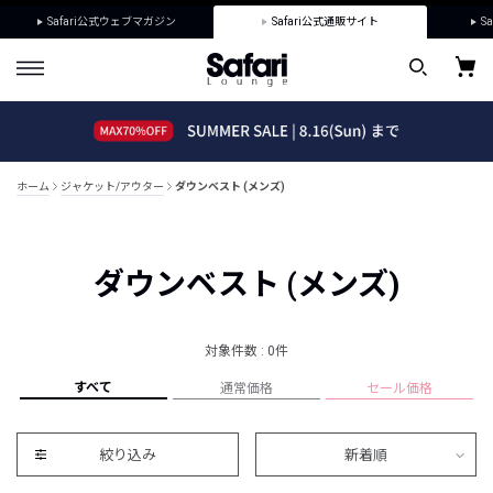
Safari公式ウェブマガジン
Safari公式通販サイト
Sa
ホーム
ジャケット/アウター
ダウンベスト (メンズ)
ダウンベスト (メンズ)
対象件数 : 0件
すべて
通常価格
セール価格
絞り込み
新着順