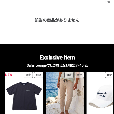
0 件
該当の商品がありません
Exclusive Item
Safari Loungeでしか買えない限定アイテム
NEW
限定
別注
限定
別注
限定