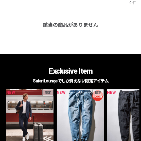
0 件
該当の商品がありません
Exclusive Item
Safari Loungeでしか買えない限定アイテム
NEW
NEW
NEW
限定
限定