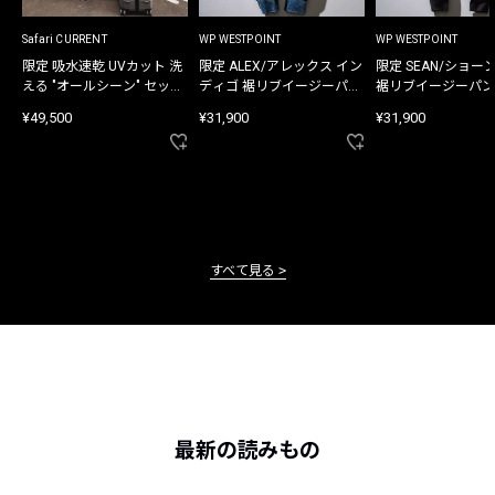
Safari CURRENT
WP WESTPOINT
WP WESTPOINT
限定 吸水速乾 UVカット 洗
限定 ALEX/アレックス イン
限定 SEAN/ショー
える "オールシーン" セット
ディゴ 裾リブイージーパン
裾リブイージーパン
アップ
ツ
¥49,500
¥31,900
¥31,900
すべて見る
最新の読みもの