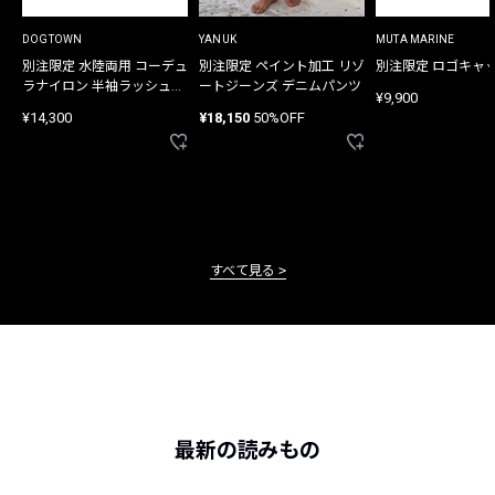
DOGTOWN
YANUK
MUTA MARINE
別注限定 水陸両用 コーデュ
別注限定 ペイント加工 リゾ
別注限定 ロゴキャ
ラナイロン 半袖ラッシュガ
ートジーンズ デニムパンツ
¥9,900
ード
¥14,300
¥18,150
50%OFF
すべて見る
最新の読みもの