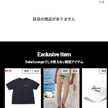
0 件
該当の商品がありません
Exclusive Item
Safari Loungeでしか買えない限定アイテム
NEW
限定
別注
限定
別注
限定