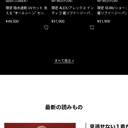
Safari CURRENT
WP WESTPOINT
WP WESTPOINT
限定 吸水速乾 UVカット 洗
限定 ALEX/アレックス イン
限定 SEAN/ショー
える "オールシーン" セット
ディゴ 裾リブイージーパン
裾リブイージーパン
アップ
ツ
¥49,500
¥31,900
¥31,900
すべて見る
最新の読みもの