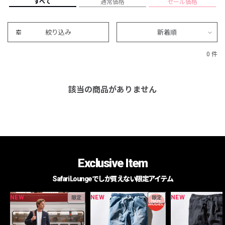
すべて
通常価格
セール価格
絞り込み
新着順
0 件
該当の商品がありません
Exclusive Item
Safari Loungeでしか買えない限定アイテム
NEW
NEW
NEW
限定
限定