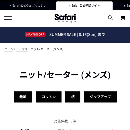
Safari公式ウェブマガジン
Safari公式通販サイト
Sa
ホーム
トップス
ニット/セーター (メンズ)
ニット/セーター (メンズ)
無地
コットン
柄
ジップアップ
対象件数 : 0件