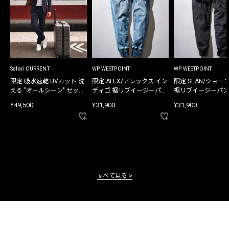
Safari CURRENT
WP WESTPOINT
WP WESTPOINT
限定 吸水速乾 UVカット 洗
限定 ALEX/アレックス イン
限定 SEAN/ショー
える "オールシーン" セット
ディゴ 裾リブイージーパン
裾リブイージーパン
アップ
ツ
¥49,500
¥31,900
¥31,900
すべて見る