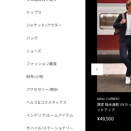
トップス
ジャケット/アウター
バッグ
シューズ
ファッション雑貨
財布/小物
アクセサリー/時計
ACANTHUS
Safari CURRENT
ヘルス&コスメティクス
別注限定 フード付き チェックシャツジャケット
限定 吸水速乾 UVカッ
ットアップ
¥31,900
インテリア/ルームアイテム
¥49,500
モバイル/ステーショナリー