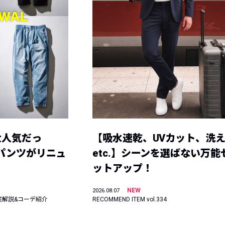
大人気だっ
【吸水速乾、UVカット、洗
ーパンツがリニュ
etc.】シーンを選ばない万能
ットアップ！
NEW
2026.08.07
底解説&コーデ紹介
RECOMMEND ITEM vol.334