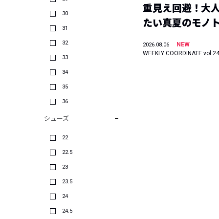
重見え回避！大
30
たい真夏のモノ
31
32
NEW
2026.08.06
WEEKLY COORDINATE vol.2
33
34
35
36
シューズ
22
22.5
23
23.5
24
24.5