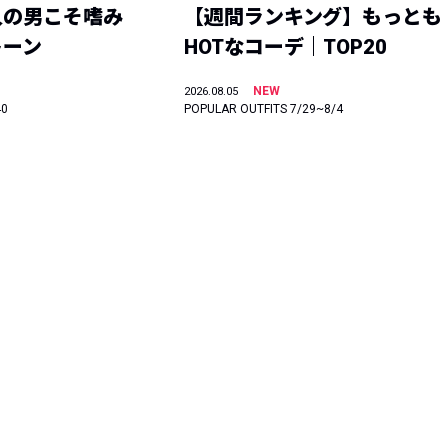
人の男こそ嗜み
【週間ランキング】もっとも
トーン
HOTなコーデ｜TOP20
NEW
2026.08.05
40
POPULAR OUTFITS 7/29~8/4