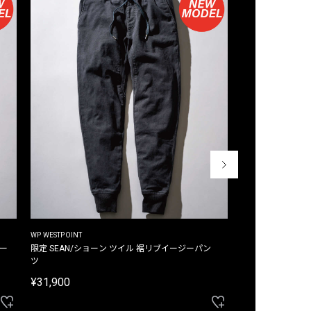
WP WESTPOINT
WP WESTPOINT
ジー
限定 SEAN/ショーン ツイル 裾リブイージーパン
限定 DAVID/デイヴィッド インデ
ツ
イージーパンツ
¥31,900
¥33,000