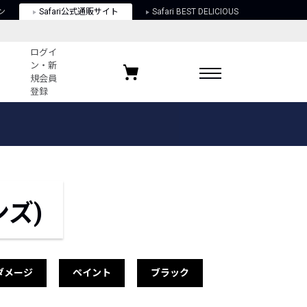
ン
Safari公式通販サイト
Safari BEST DELICIOUS
ログイ
ン・新
規会員
登録
ログイン・新規会員登録
お気に入りアイテム
ガイド
お気に入りブランド
お気に入り記事
最近チェックしたアイテム
ンズ)
ポリシー
関する法律
ダメージ
ペイント
ブラック