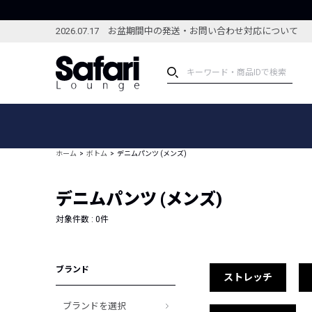
2026.07.17 お盆期間中の発送・お問い合わせ対応について
アイテム
スペシャル
カテゴリーから探す
スペシャルフィーチャ
ホーム
ボトム
デニムパンツ (メンズ)
ブランドから探す
特集記事
絞り込んで探す
デニムパンツ (メンズ)
新着アイテム
コーディネート
編集部のおすすめアイテム
対象件数 :
0
件
編集部のおすすめコー
ランキング
雑誌・カタログ掲載アイテム
ブランド
セール
ストレッチ
ブランドを選択