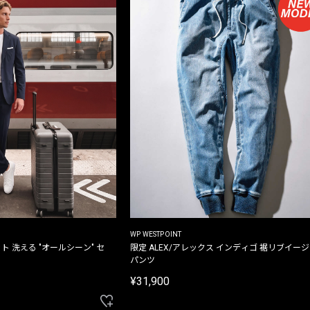
WP WESTPOINT
ト 洗える "オールシーン" セ
限定 ALEX/アレックス インディゴ 裾リブイー
パンツ
¥31,900