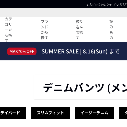
Safari公式ウェブマガジ
カテ
ブラ
絞り
読
ゴリ
ンド
込ん
み
ーか
から
で探
も
ら探
探す
す
の
す
読みもの
ガイド
ー
すべての記事
ショッピング
2026年のイチオシTシャツ！
初めての方
“WP”のイージーパンツを徹底解説&コ
Club Safari
ーデ紹介
よくある質問
デニムパンツ (メ
HOTなコーデ TOP20
会社概要
ディネート
新ブランドご紹介！
会員利用規約
人気記事ランキング
プライバシー
バイヤーズ レコメンド
特定商取引に
テイパード
スリムフィット
イージーデニム
今週の別注アイテム
ウィークリーコーデ