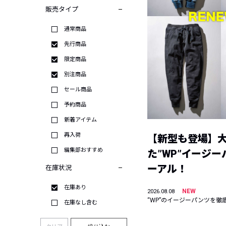
販売タイプ
通常商品
先行商品
限定商品
別注商品
セール商品
予約商品
新着アイテム
再入荷
【新型も登場】
編集部おすすめ
た”WP”イージ
ーアル！
在庫状況
在庫あり
NEW
2026.08.08
“WP”のイージーパンツを徹
在庫なし含む