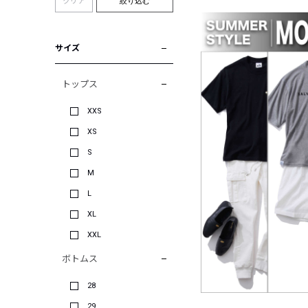
クリア
絞り込む
サイズ
トップス
XXS
XS
S
M
L
XL
XXL
ボトムス
28
29