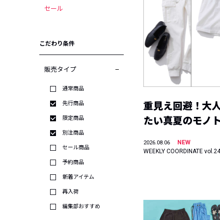
セール
こだわり条件
販売タイプ
通常商品
先行商品
重見え回避！大
限定商品
たい真夏のモノ
別注商品
NEW
2026.08.06
セール商品
WEEKLY COORDINATE vol.2
予約商品
新着アイテム
再入荷
編集部おすすめ