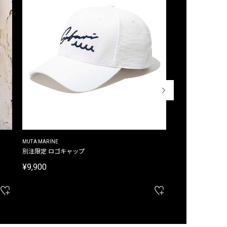
MUTA MARINE
CROSSLEY
ム
別注限定 ロゴキャップ
別注限定 ノースリ
¥9,900
¥8,580
40%OFF