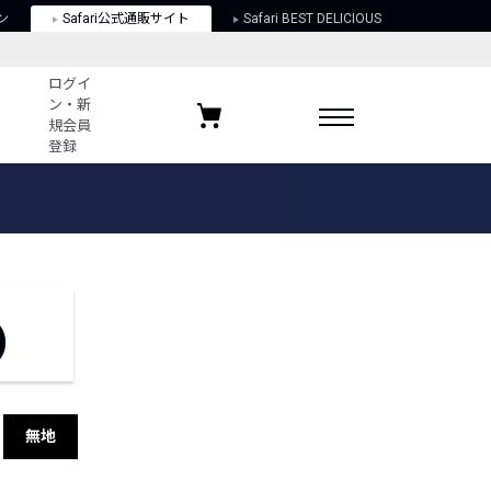
ン
Safari公式通販サイト
Safari BEST DELICIOUS
ログイ
ン・新
規会員
登録
ログイン・新規会員登録
お気に入りアイテム
ガイド
お気に入りブランド
お気に入り記事
最近チェックしたアイテム
)
ポリシー
関する法律
無地