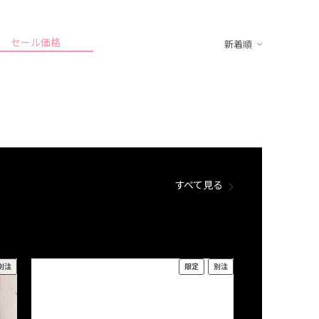
セール価格
新着順
すべて見る
別注
限定
別注