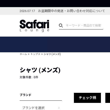
2026.07.17 お盆期間中の発送・お問い合わせ対応について
アイテム
スペシャル
カテゴリーから探す
スペシャルフィーチャ
ホーム
トップス
シャツ (メンズ)
ブランドから探す
特集記事
絞り込んで探す
シャツ (メンズ)
新着アイテム
コーディネート
編集部のおすすめアイテム
対象件数 :
0
件
編集部のおすすめコー
ランキング
雑誌・カタログ掲載アイテム
ブランド
セール
チェック柄
ブランドを選択