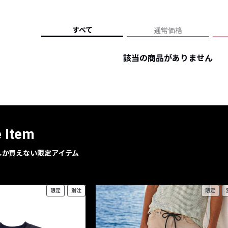
レコメンドアイテム
ピックアップアイテム
すべて
通常価格
フォーカスブランド
セールおすすめアイテム
該当の商品がありません
人気アイテム TOP 15
e Item
geでしか買えない限定アイテム
限定
別注
限定