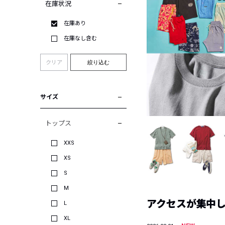
在庫状況
在庫あり
在庫なし含む
クリア
絞り込む
サイズ
トップス
XXS
XS
S
M
アクセスが集中した
L
XL