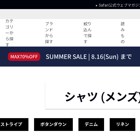
Safari公式ウェブマガジ
カテ
ブラ
絞り
読
ゴリ
ンド
込ん
み
ーか
から
で探
も
ら探
探す
す
の
す
読みもの
ガイド
ー
すべての記事
ショッピング
2026年のイチオシTシャツ！
初めての方
“WP”のイージーパンツを徹底解説&コ
Club Safari
ーデ紹介
よくある質問
シャツ (メンズ
HOTなコーデ TOP20
会社概要
ディネート
新ブランドご紹介！
会員利用規約
人気記事ランキング
プライバシー
バイヤーズ レコメンド
特定商取引に
ストライプ
ボタンダウン
デニム
リネン
今週の別注アイテム
ウィークリーコーデ