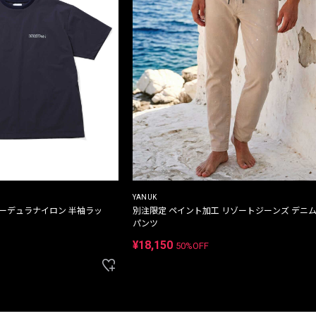
YANUK
コーデュラナイロン 半袖ラッ
別注限定 ペイント加工 リゾートジーンズ デニ
パンツ
¥18,150
50%OFF