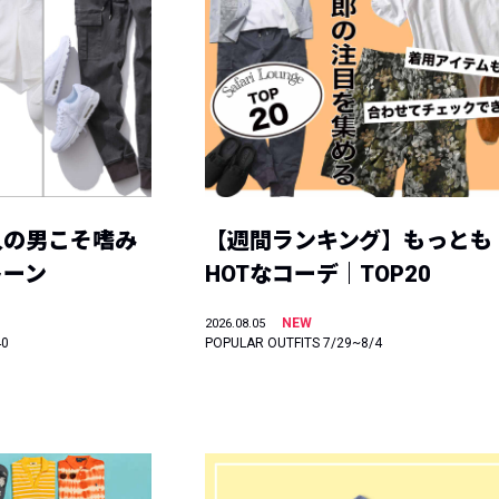
人の男こそ嗜み
【週間ランキング】もっとも
トーン
HOTなコーデ｜TOP20
NEW
2026.08.05
40
POPULAR OUTFITS 7/29~8/4