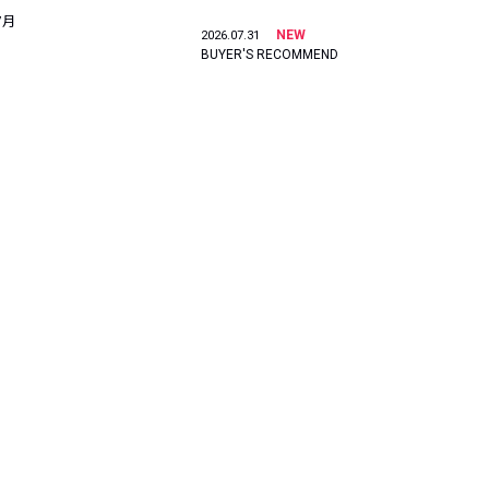
7月
NEW
2026.07.31
BUYER'S RECOMMEND