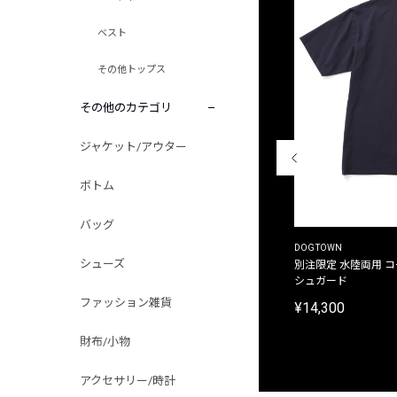
ベスト
その他トップス
その他のカテゴリ
ジャケット/アウター
ボトム
バッグ
THE DUFFER OF ST.GEORGE
DOGTOWN
シューズ
別注限定 ピグメントダイ バックプリント サーフ
別注限定 水陸両用 
プリントTシャツ
シュガード
ファッション雑貨
¥9,900
¥14,300
財布/小物
アクセサリー/時計