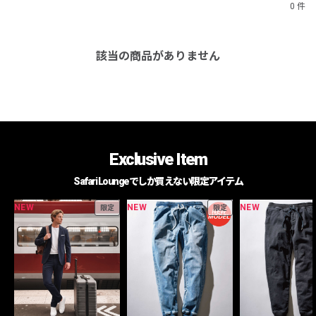
0 件
該当の商品がありません
Exclusive Item
Safari Loungeでしか買えない限定アイテム
NEW
NEW
NEW
限定
限定