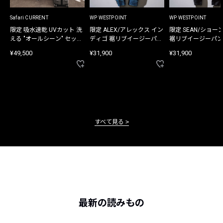
Safari CURRENT
WP WESTPOINT
WP WESTPOINT
限定 吸水速乾 UVカット 洗
限定 ALEX/アレックス イン
限定 SEAN/ショー
える "オールシーン" セット
ディゴ 裾リブイージーパン
裾リブイージーパン
アップ
ツ
¥49,500
¥31,900
¥31,900
すべて見る
最新の読みもの