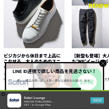
ビジカジから休日まで上品に
【新型も登場】大
こなせる、大人のためのスニ
た”WP”イージー
ーカー！
ューアル！
LINE ID連携で欲しい商品を見逃さない！
NEW
NEW
2026.08.10
2026.08.08
RECOMMEND ITEM vol.335
“WP”のイージーパンツを
欲しい商品の買い逃しを防ぐ便利な通知をお届けします。
紹介
詳しくはこちら ＞
×
Safari Lounge
VIEW
HINODE PUBLISHING ..
すべて見る
GET - In Google Play