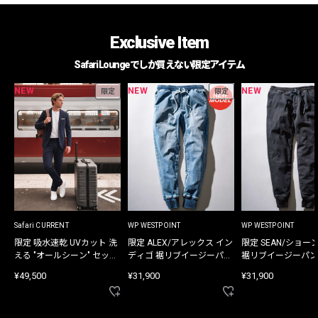
Exclusive Item
Safari Loungeでしか買えない限定アイテム
NEW
NEW
NEW
限定
限定
Safari CURRENT
WP WESTPOINT
WP WESTPOINT
限定 吸水速乾 UVカット 洗
限定 ALEX/アレックス イン
限定 SEAN/ショー
える "オールシーン" セット
ディゴ 裾リブイージーパン
裾リブイージーパン
アップ
ツ
¥49,500
¥31,900
¥31,900