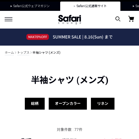
Safari公式ウェブマガジン
Safari公式通販サイト
Sa
ホーム
トップス
半袖シャツ (メンズ)
半袖シャツ (メンズ)
総柄
オープンカラー
リネン
対象件数 : 77件