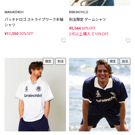
MANASTASH
BRAINCHILD
パッチドロゴ ストライプワーク半袖
別注限定 ゲームシャツ
シャツ
¥5,544
60%OFF
¥11,550
30%OFF
2点以上購入で
10
%OFF
限定
別注
限定
別注