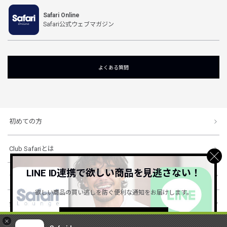
Safari Online
Safari公式ウェブマガジン
よくある質問
初めての方
Club Safariとは
LINE ID連携で欲しい商品を見逃さない！
ショッピングガイド
欲しい商品の買い逃しを防ぐ便利な通知をお届けします。
会社概要・規約
詳しくはこちら ＞
×