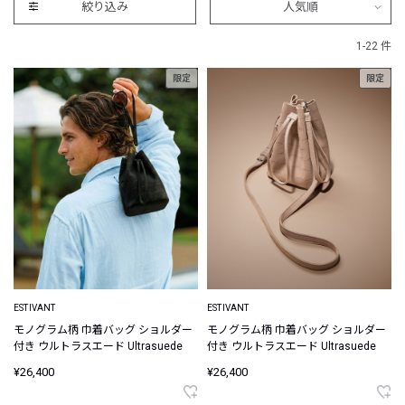
絞り込み
人気順
1-22 件
限定
限定
ESTIVANT
ESTIVANT
モノグラム柄 巾着バッグ ショルダー
モノグラム柄 巾着バッグ ショルダー
付き ウルトラスエード Ultrasuede
付き ウルトラスエード Ultrasuede
¥26,400
¥26,400