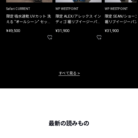
Safari CURRENT
WP WESTPOINT
WP WESTPOINT
限定 吸水速乾 UVカット 洗
限定 ALEX/アレックス イン
限定 SEAN/ショー
える "オールシーン" セット
ディゴ 裾リブイージーパン
裾リブイージーパン
アップ
ツ
¥49,500
¥31,900
¥31,900
すべて見る
最新の読みもの