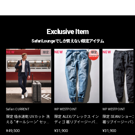
Exclusive Item
Safari Loungeでしか買えない限定アイテム
NEW
NEW
NEW
限定
限定
Safari CURRENT
WP WESTPOINT
WP WESTPOINT
限定 吸水速乾 UVカット 洗
限定 ALEX/アレックス イン
限定 SEAN/ショー
える "オールシーン" セット
ディゴ 裾リブイージーパン
裾リブイージーパン
アップ
ツ
¥49,500
¥31,900
¥31,900