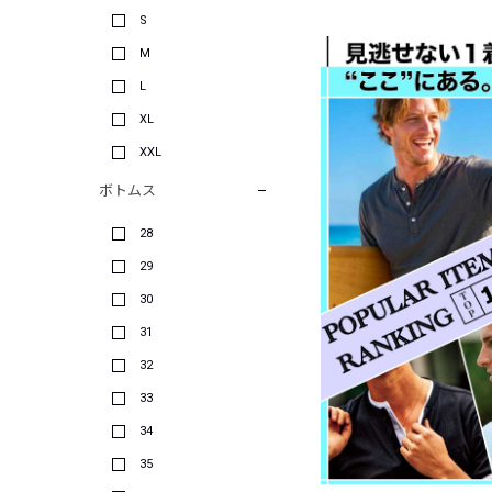
S
M
L
XL
XXL
ボトムス
28
29
30
31
32
33
34
35