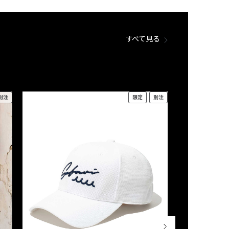
すべて見る
別注
限定
別注