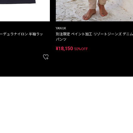
YANUK
コーデュラナイロン 半袖ラッ
別注限定 ペイント加工 リゾートジーンズ デニ
パンツ
¥18,150
50%OFF