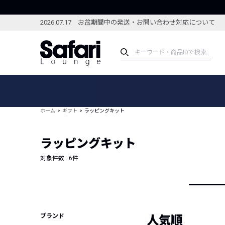
2026.07.17 お盆期間中の発送・お問い合わせ対応について
アイテム
スペシャル
カテゴリーから探す
スペシャルフィーチャ
ホーム
ギフト
ラッピングキット
ブランドから探す
特集記事
絞り込んで探す
ラッピングキット
新着アイテム
コーディネート
編集部のおすすめアイテム
対象件数 :
6
件
編集部のおすすめコー
ランキング
雑誌・カタログ掲載アイテム
セール
ブランド
人気順