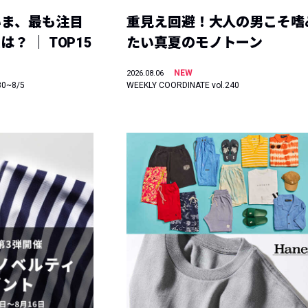
いま、最も注目
重見え回避！大人の男こそ嗜
？ ｜ TOP15
たい真夏のモノトーン
NEW
2026.08.06
30~8/5
WEEKLY COORDINATE vol.240