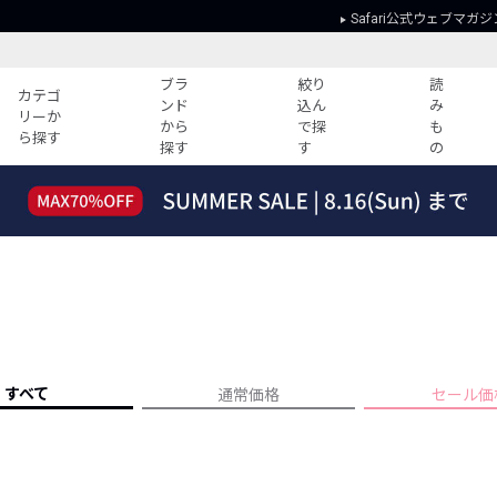
Safari公式ウェブマガジ
ブラ
絞り
読
カテゴ
ンド
込ん
み
リーか
から
で探
も
ら探す
探す
す
の
読みもの
ガイド
ー
すべての記事
ショッピング
2026年のイチオシTシャツ！
初めての方
“WP”のイージーパンツを徹底解説&コ
Club Safari
ーデ紹介
よくある質問
HOTなコーデ TOP20
会社概要
ディネート
新ブランドご紹介！
会員利用規約
すべて
通常価格
セール価
人気記事ランキング
プライバシー
バイヤーズ レコメンド
特定商取引に
今週の別注アイテム
ウィークリーコーデ