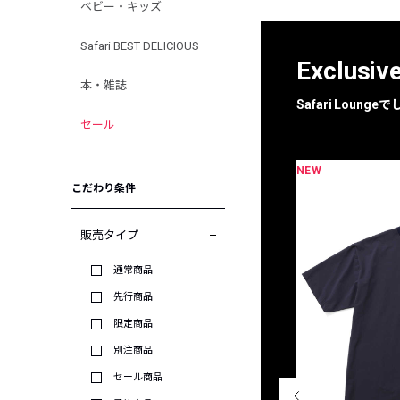
ベビー・キッズ
Safari BEST DELICIOUS
Exclusiv
本・雑誌
Safari Loun
セール
NEW
限定
別注
こだわり条件
販売タイプ
通常商品
先行商品
限定商品
別注商品
セール商品