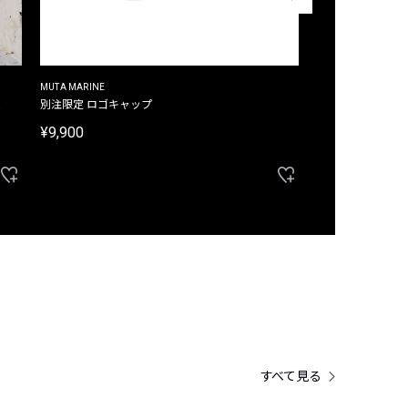
MUTA MARINE
CROSSLEY
ム
別注限定 ロゴキャップ
別注限定 ノースリ
¥9,900
¥8,580
40%OFF
すべて見る