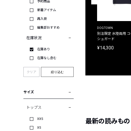
予約商品
新着アイテム
再入荷
編集部おすすめ
THE DUFFER OF ST.GEORGE
DOGTOWN
別注限定 ピグメントダイ バックプリント サーフ
別注限定 水陸両用 
在庫状況
プリントTシャツ
シュガード
¥9,900
¥14,300
在庫あり
在庫なし含む
クリア
絞り込む
サイズ
トップス
XXS
最新の読みもの
XS