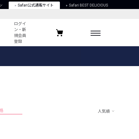
ン
Safari公式通販サイト
Safari BEST DELICIOUS
ログイ
ン・新
規会員
登録
ログイン・新規会員登録
お気に入りアイテム
ガイド
お気に入りブランド
お気に入り記事
最近チェックしたアイテム
格
人気順
ポリシー
関する法律