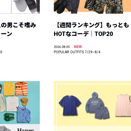
人の男こそ嗜み
【週間ランキング】もっとも
トーン
HOTなコーデ｜TOP20
NEW
2026.08.05
40
POPULAR OUTFITS 7/29~8/4