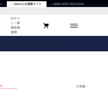
ン
Safari公式通販サイト
Safari BEST DELICIOUS
ログイ
ン・新
規会員
登録
ログイン・新規会員登録
お気に入りアイテム
ガイド
お気に入りブランド
お気に入り記事
最近チェックしたアイテム
格
人気順
ポリシー
関する法律