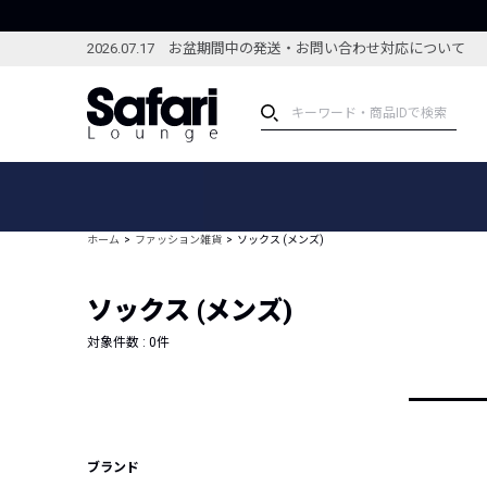
2026.07.17 お盆期間中の発送・お問い合わせ対応について
アイテム
スペシャル
カテゴリーから探す
スペシャルフィーチャ
ホーム
ファッション雑貨
ソックス (メンズ)
ブランドから探す
特集記事
絞り込んで探す
ソックス (メンズ)
新着アイテム
コーディネート
編集部のおすすめアイテム
対象件数 :
0
件
編集部のおすすめコー
ランキング
雑誌・カタログ掲載アイテム
セール
ブランド