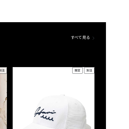
すべて見る
別注
限定
別注