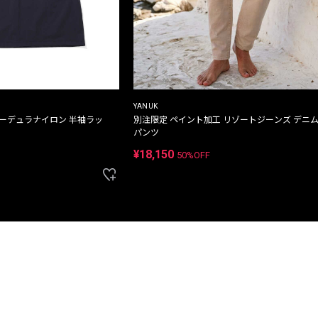
YANUK
コーデュラナイロン 半袖ラッ
別注限定 ペイント加工 リゾートジーンズ デニ
パンツ
¥18,150
50%OFF