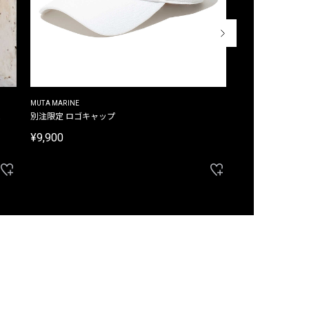
MUTA MARINE
CROSSLEY
ム
別注限定 ロゴキャップ
別注限定 ノースリ
¥9,900
¥8,580
40%OFF