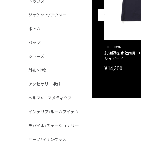
トップス
ジャケット/アウター
ボトム
バッグ
THE DUFFER OF ST.GEORGE
DOGTOWN
別注限定 ピグメントダイ バックプリント サーフ
別注限定 水陸両用 
シューズ
プリントTシャツ
シュガード
¥9,900
¥14,300
財布/小物
アクセサリー/時計
ヘルス&コスメティクス
インテリア/ルームアイテム
モバイル/ステーショナリー
サーフ/マリングッズ