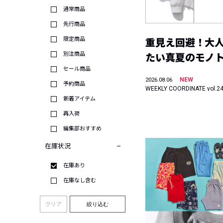
通常商品
先行商品
限定商品
重見え回避！大
別注商品
たい真夏のモノ
セール商品
NEW
2026.08.06
予約商品
WEEKLY COORDINATE vol.2
新着アイテム
再入荷
編集部おすすめ
在庫状況
在庫あり
在庫なし含む
クリア
絞り込む