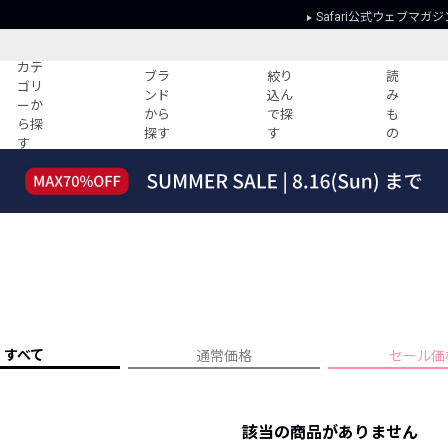
Safari公式ウェブマガジ
カテ
ブラ
絞り
読
ゴリ
ンド
込ん
み
ーか
から
で探
も
ら探
探す
す
の
す
読みもの
ガイド
ー
すべての記事
ショッピング
2026年のイチオシTシャツ！
初めての方
“WP”のイージーパンツを徹底解説&コ
Club Safari
ーデ紹介
よくある質問
HOTなコーデ TOP20
会社概要
ディネート
新ブランドご紹介！
会員利用規約
すべて
通常価格
セール価
人気記事ランキング
プライバシー
バイヤーズ レコメンド
特定商取引に
今週の別注アイテム
該当の商品がありません
ウィークリーコーデ