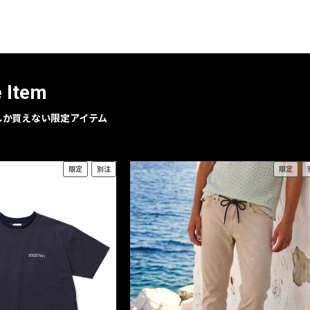
レコメンドアイテム
ピックアップアイテム
フォーカスブランド
セールおすすめアイテム
e Item
人気アイテム TOP 15
geでしか買えない限定アイテム
限定
別注
限定