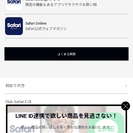
限定の機能もあるアプリでサクサクお買い物
Safari Online
Safari公式ウェブマガジン
よくある質問
初めての方
Club Safariとは
LINE ID連携で欲しい商品を見逃さない！
ショッピングガイド
欲しい商品の買い逃しを防ぐ便利な通知をお届けします。