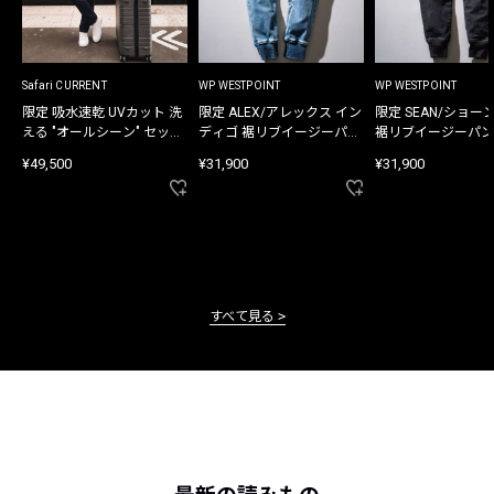
Safari CURRENT
WP WESTPOINT
WP WESTPOINT
限定 吸水速乾 UVカット 洗
限定 ALEX/アレックス イン
限定 SEAN/ショー
える "オールシーン" セット
ディゴ 裾リブイージーパン
裾リブイージーパン
アップ
ツ
¥49,500
¥31,900
¥31,900
すべて見る