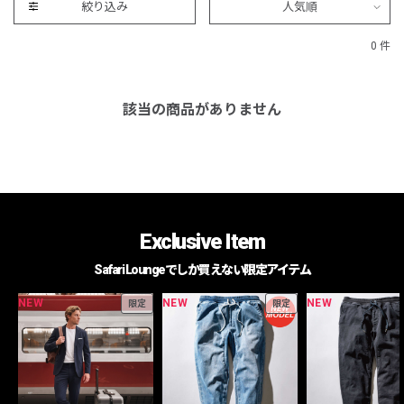
絞り込み
人気順
0 件
該当の商品がありません
Exclusive Item
Safari Loungeでしか買えない限定アイテム
NEW
NEW
NEW
限定
限定