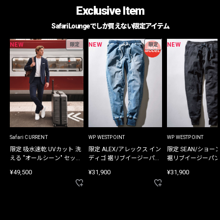
Exclusive Item
Safari Loungeでしか買えない限定アイテム
NEW
NEW
NEW
限定
限定
Safari CURRENT
WP WESTPOINT
WP WESTPOINT
限定 吸水速乾 UVカット 洗
限定 ALEX/アレックス イン
限定 SEAN/ショー
える "オールシーン" セット
ディゴ 裾リブイージーパン
裾リブイージーパン
アップ
ツ
¥49,500
¥31,900
¥31,900