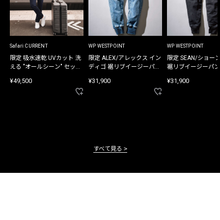
Safari CURRENT
WP WESTPOINT
WP WESTPOINT
限定 吸水速乾 UVカット 洗
限定 ALEX/アレックス イン
限定 SEAN/ショー
える "オールシーン" セット
ディゴ 裾リブイージーパン
裾リブイージーパン
アップ
ツ
¥49,500
¥31,900
¥31,900
すべて見る