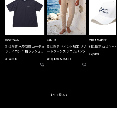
DOGTOWN
YANUK
MUTA MARINE
別注限定 水陸両用 コーデュ
別注限定 ペイント加工 リゾ
別注限定 ロゴキャ
ラナイロン 半袖ラッシュガ
ートジーンズ デニムパンツ
¥9,900
ード
¥14,300
¥18,150
50%OFF
すべて見る