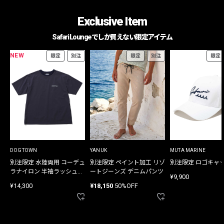
Exclusive Item
Safari Loungeでしか買えない限定アイテム
NEW
限定
別注
限定
別注
限定
DOGTOWN
YANUK
MUTA MARINE
別注限定 水陸両用 コーデュ
別注限定 ペイント加工 リゾ
別注限定 ロゴキャ
ラナイロン 半袖ラッシュガ
ートジーンズ デニムパンツ
¥9,900
ード
¥14,300
¥18,150
50%OFF