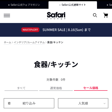
Safari公式ウェブマガジン
Safari公式通販サイト
Sa
ホーム
インテリア/ルームアイテム
食器/キッチン
食器/キッチン
対象件数 : 0件
セール価格
すべて
通常価格
絞り込み
人気順