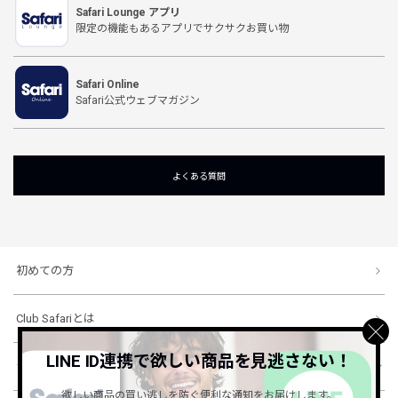
Safari Lounge アプリ
限定の機能もあるアプリでサクサクお買い物
Safari Online
Safari公式ウェブマガジン
よくある質問
初めての方
Club Safariとは
LINE ID連携で欲しい商品を見逃さない！
ショッピングガイド
欲しい商品の買い逃しを防ぐ便利な通知をお届けします。