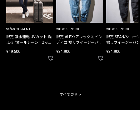
Safari CURRENT
WP WESTPOINT
WP WESTPOINT
限定 吸水速乾 UVカット 洗
限定 ALEX/アレックス イン
限定 SEAN/ショー
える "オールシーン" セット
ディゴ 裾リブイージーパン
裾リブイージーパン
アップ
ツ
¥49,500
¥31,900
¥31,900
すべて見る