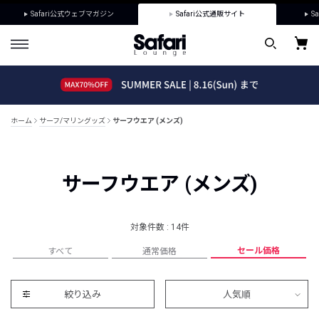
Safari公式ウェブマガジン
Safari公式通販サイト
Sa
ホーム
サーフ/マリングッズ
サーフウエア (メンズ)
サーフウエア (メンズ)
対象件数 : 14件
セール価格
すべて
通常価格
絞り込み
人気順