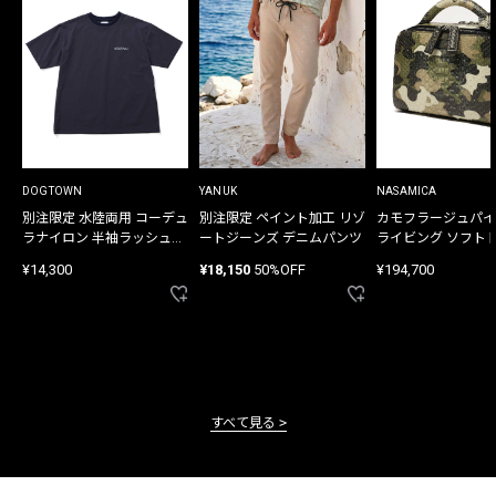
DOGTOWN
YANUK
NASAMICA
別注限定 水陸両用 コーデュ
別注限定 ペイント加工 リゾ
カモフラージュパイ
ラナイロン 半袖ラッシュガ
ートジーンズ デニムパンツ
ライビング ソフト
ード
バッグ
¥14,300
¥18,150
50%OFF
¥194,700
すべて見る