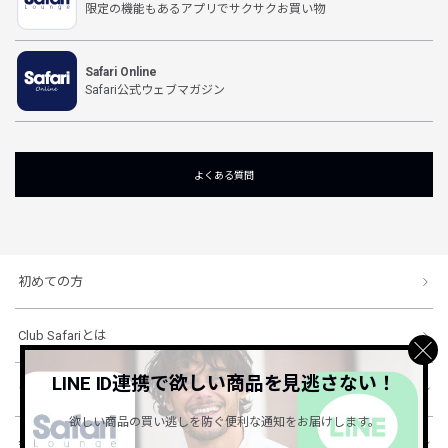
限定の機能もあるアプリでサクサクお買い物
Safari Online
Safari公式ウェブマガジン
よくある質問
初めての方
Club Safariとは
LINE ID連携で欲しい商品を見逃さない！
ショッピングガイド
欲しい商品の買い逃しを防ぐ便利な通知をお届けします。
会社概要・規約