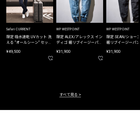
Safari CURRENT
WP WESTPOINT
WP WESTPOINT
限定 吸水速乾 UVカット 洗
限定 ALEX/アレックス イン
限定 SEAN/ショー
える "オールシーン" セット
ディゴ 裾リブイージーパン
裾リブイージーパン
アップ
ツ
¥49,500
¥31,900
¥31,900
すべて見る