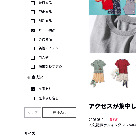
先行商品
限定商品
別注商品
セール商品
予約商品
新着アイテム
再入荷
編集部おすすめ
在庫状況
在庫あり
在庫なし含む
アクセスが集中した
クリア
絞り込む
NEW
2026.08.01
人気記事ランキング 2026年
サイズ