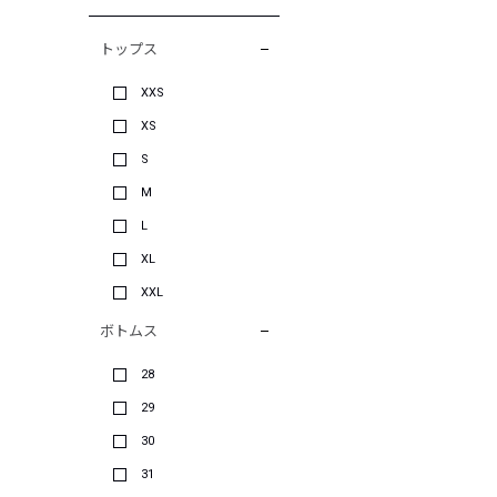
トップス
XXS
XS
S
M
L
XL
XXL
ボトムス
28
29
30
31