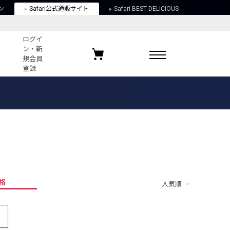
ン
Safari公式通販サイト
Safari BEST DELICIOUS
ログイ
ン・新
規会員
登録
ログイン・新規会員登録
お気に入りアイテム
ガイド
お気に入りブランド
お気に入り記事
最近チェックしたアイテム
格
人気順
ポリシー
関する法律