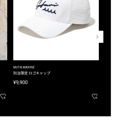
MUTA MARINE
CROSSLEY
ム
別注限定 ロゴキャップ
別注限定 ノースリ
¥9,900
¥8,580
40%OFF