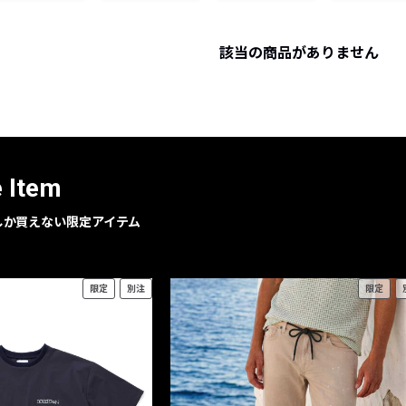
レコメンドアイテム
ピックアップアイテム
該当の商品がありません
フォーカスブランド
セールおすすめアイテム
人気アイテム TOP 15
e Item
geでしか買えない限定アイテム
限定
別注
限定