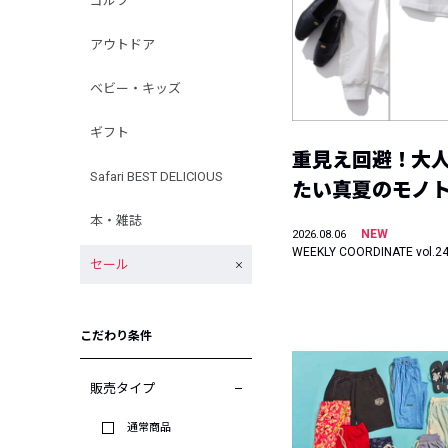
ゴルフ
アウトドア
ベビー・キッズ
ギフト
重見え回避！大
Safari BEST DELICIOUS
たい真夏のモノ
本・雑誌
NEW
2026.08.06
WEEKLY COORDINATE vol.2
セール
こだわり条件
販売タイプ
通常商品