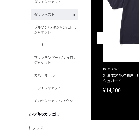
ダウンジャケット
ダウンベスト
ブルゾン/スタジャン/コーチ
ジャケット
コート
マウンテンパーカ/ナイロン
ジャケット
THE DUFFER OF ST.GEORGE
DOGTOWN
別注限定 ピグメントダイ バックプリント サーフ
別注限定 水陸両用 
カバーオール
プリントTシャツ
シュガード
ニットジャケット
¥9,900
¥14,300
その他ジャケット/アウター
その他のカテゴリ
トップス