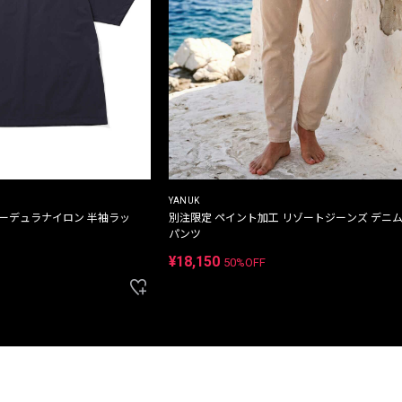
YANUK
コーデュラナイロン 半袖ラッ
別注限定 ペイント加工 リゾートジーンズ デニ
パンツ
¥18,150
50%OFF