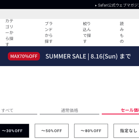
Safari公式ウェブマガジ
カテ
ブラ
絞り
読
ゴリ
ンド
込ん
み
ーか
から
で探
も
ら探
探す
す
の
す
読みもの
ガイド
ー
すべての記事
ショッピング
2026年のイチオシTシャツ！
初めての方
“WP”のイージーパンツを徹底解説&コ
Club Safari
ーデ紹介
よくある質問
HOTなコーデ TOP20
会社概要
ディネート
新ブランドご紹介！
会員利用規約
セール価
すべて
通常価格
人気記事ランキング
プライバシー
バイヤーズ レコメンド
特定商取引に
今週の別注アイテム
～30%OFF
～50%OFF
～80%OFF
指定なし
ウィークリーコーデ