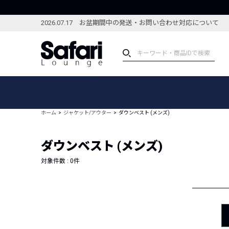
2026.07.17 お盆期間中の発送・お問い合わせ対応について
アイテム
スペシャル
カテゴリーから探す
スペシャルフィーチャ
ホーム
ジャケット/アウター
ダウンベスト (メンズ)
ブランドから探す
特集記事
絞り込んで探す
ダウンベスト (メンズ)
新着アイテム
コーディネート
編集部のおすすめアイテム
対象件数 :
0
件
編集部のおすすめコー
ランキング
雑誌・カタログ掲載アイテム
セール