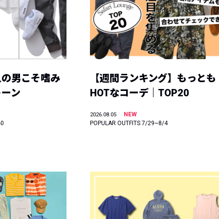
人の男こそ嗜み
【週間ランキング】もっとも
トーン
HOTなコーデ｜TOP20
NEW
2026.08.05
40
POPULAR OUTFITS 7/29~8/4