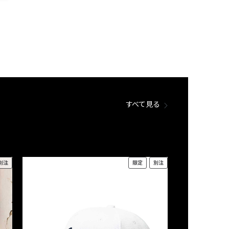
すべて見る
別注
限定
別注