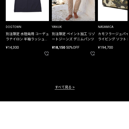
DOGTOWN
YANUK
NASAMICA
別注限定 水陸両用 コーデュ
別注限定 ペイント加工 リゾ
カモフラージュパイ
ラナイロン 半袖ラッシュガ
ートジーンズ デニムパンツ
ライビング ソフト
ード
バッグ
¥14,300
¥18,150
50%OFF
¥194,700
すべて見る