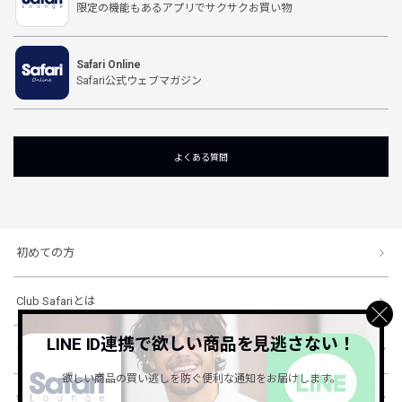
限定の機能もあるアプリでサクサクお買い物
Safari Online
Safari公式ウェブマガジン
よくある質問
初めての方
Club Safariとは
LINE ID連携で欲しい商品を見逃さない！
ショッピングガイド
欲しい商品の買い逃しを防ぐ便利な通知をお届けします。
会社概要・規約