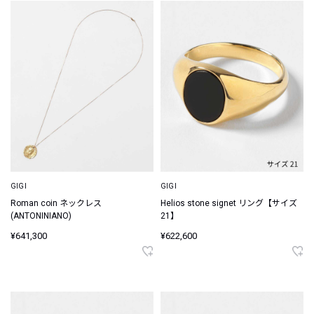
GIGI
GIGI
Roman coin ネックレス
Helios stone signet リング【サイズ
(ANTONINIANO)
21】
¥641,300
¥622,600