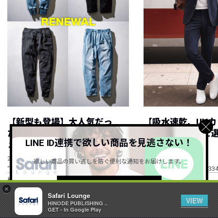
【新型も登場】大人気だっ
【吸水速乾、UV
た”WP”イージーパンツがリニ
るetc.】シーン
LINE ID連携で欲しい商品を見逃さない！
ューアル！
セットアップ！
NEW
NEW
2026.08.08
2026.08.07
欲しい商品の買い逃しを防ぐ便利な通知をお届けします。
“WP”のイージーパンツを徹底解説&コーデ
RECOMMEND ITEM vol.33
紹介
詳しくはこちら ＞
×
Safari Lounge
VIEW
HINODE PUBLISHING ..
GET - In Google Play
すべて見る