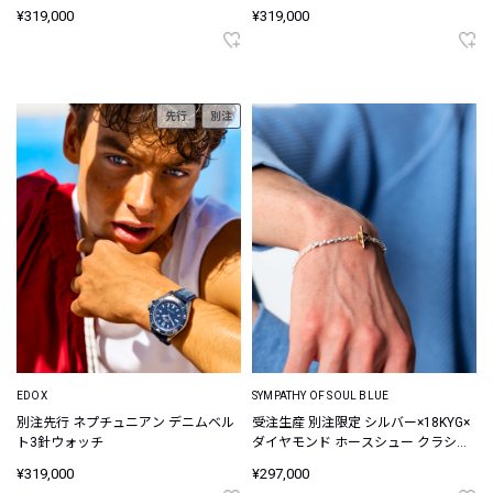
¥319,000
¥319,000
先行
別注
EDOX
SYMPATHY OF SOUL BLUE
別注先行 ネプチュニアン デニムベル
受注生産 別注限定 シルバー×18KYG×
ト3針ウォッチ
ダイヤモンド ホースシュー クラシッ
クチェーンブレスレット
¥319,000
¥297,000