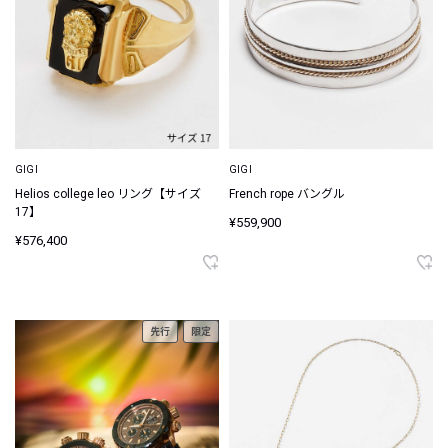
GIGI
GIGI
Helios college leo リング【サイズ
French rope バングル
17】
¥559,900
¥576,400
先行
限定