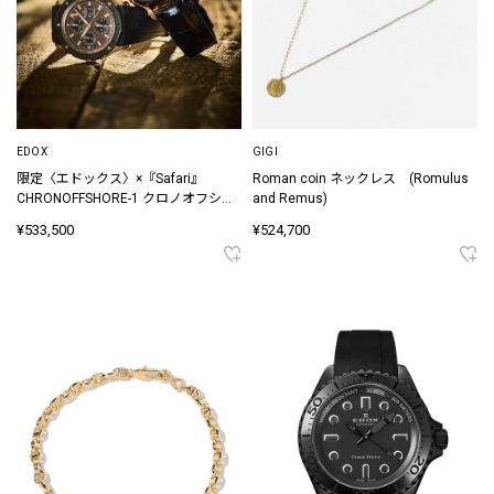
EDOX
GIGI
限定〈エドックス〉×『Safari』
Roman coin ネックレス (Romulus
CHRONOFFSHORE-1 クロノオフショ
and Remus)
ア 1 クロノグラフ オートマティック
¥533,500
¥524,700
サンセット スペシャルエディション