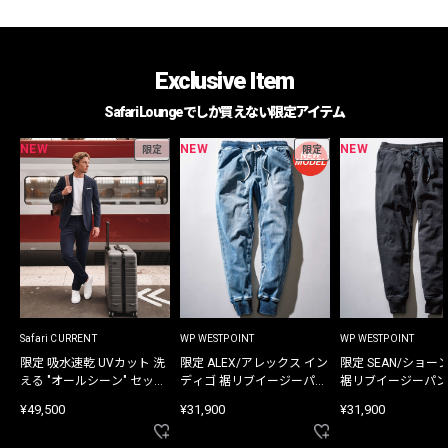
Exclusive Item
Safari Loungeでしか買えない限定アイテム
NEW
NEW
NEW
限定
限定
Safari CURRENT
WP WESTPOINT
WP WESTPOINT
限定 吸水速乾 UVカット 洗
限定 ALEX/アレックス イン
限定 SEAN/ショー
える "オールシーン" セット
ディゴ 裾リブイージーパン
裾リブイージーパン
アップ
ツ
¥49,500
¥31,900
¥31,900