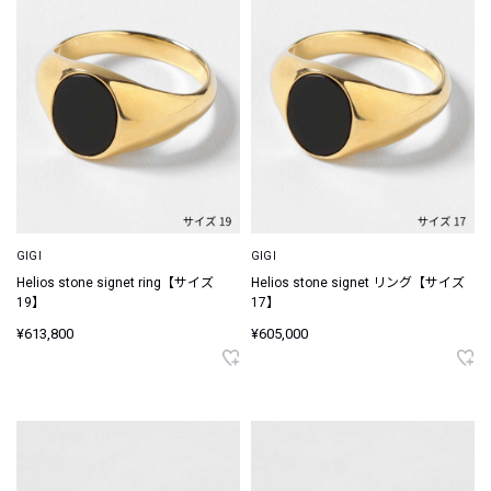
GIGI
GIGI
Helios stone signet ring【サイズ
Helios stone signet リング【サイズ
19】
17】
¥613,800
¥605,000