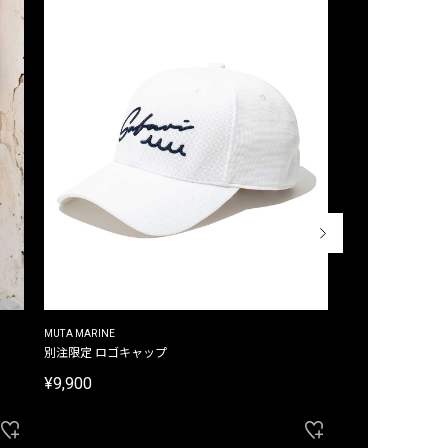
MUTA MARINE
CROSSLEY
ム
別注限定 ロゴキャップ
別注限定 ノースリ
¥9,900
¥8,580
40%OFF