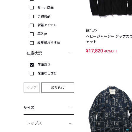
セール商品
予約商品
新着アイテム
REPLAY
再入荷
ヘビージャージー ジップス
ェット
編集部おすすめ
¥17,820
40%OFF
在庫状況
在庫あり
在庫なし含む
クリア
絞り込む
サイズ
トップス