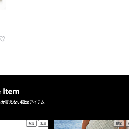
e Item
geでしか買えない限定アイテム
限定
別注
限定