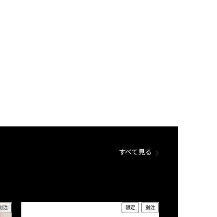
すべて見る
別注
限定
別注