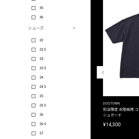
35
36
シューズ
22
22.5
23
23.5
24
24.5
25
THE DUFFER OF ST.GEORGE
DOGTOWN
25.5
別注限定 ピグメントダイ バックプリント サーフ
別注限定 水陸両用 
26
プリントTシャツ
シュガード
¥9,900
¥14,300
26.5
27