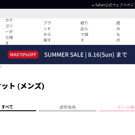
Safari公式ウェブマガジ
カテ
ブラ
絞り
読
ゴリ
ンド
込ん
み
ーか
から
で探
も
ら探
探す
す
の
す
読みもの
ガイド
ー
すべての記事
ショッピング
)
2026年のイチオシTシャツ！
初めての方
“WP”のイージーパンツを徹底解説&コ
Club Safari
ーデ紹介
ット (メンズ)
よくある質問
HOTなコーデ TOP20
会社概要
ディネート
新ブランドご紹介！
会員利用規約
すべて
通常価格
セール価
人気記事ランキング
プライバシー
バイヤーズ レコメンド
特定商取引に
今週の別注アイテム
ウィークリーコーデ