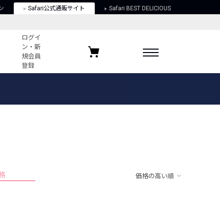
ン
Safari公式通販サイト
Safari BEST DELICIOUS
ログイ
ン・新
規会員
登録
ログイン・新規会員登録
お気に入りアイテム
ガイド
お気に入りブランド
お気に入り記事
最近チェックしたアイテム
格
価格の高い順
ポリシー
関する法律