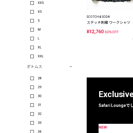
XXS
XS
SCOTCH & SODA
S
ステッチ刺繍 ワークシャツ
M
¥12,760
60%OFF
L
XL
XXL
ボトムス
28
29
Exclusiv
30
31
Safari Loun
32
33
NEW
限定
別注
34