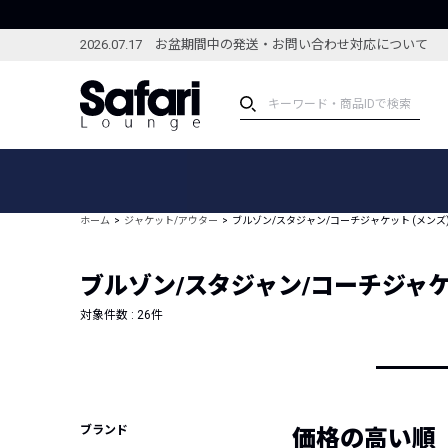
2026.07.17 お盆期間中の発送・お問い合わせ対応について
アイテム
スペシャル
カテゴリーから探す
スペシャルフィーチャ
ホーム
ジャケット/アウター
ブルゾン/スタジャン/コーチジャケット (メンズ
ブランドから探す
特集記事
絞り込んで探す
ブルゾン/スタジャン/コーチジャケ
新着アイテム
コーディネート
編集部のおすすめアイテム
対象件数 :
26
件
編集部のおすすめコー
ランキング
雑誌・カタログ掲載アイテム
セール
ブランド
価格の高い順