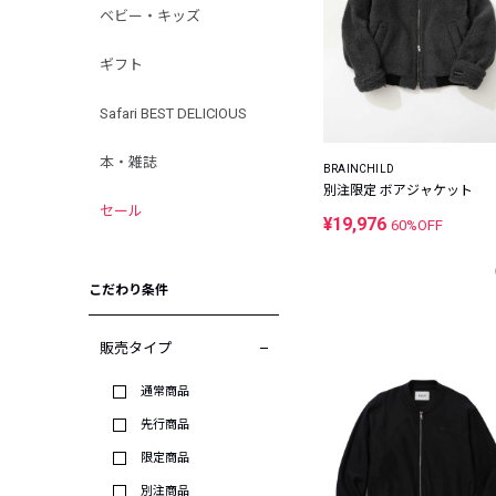
ベビー・キッズ
ギフト
Safari BEST DELICIOUS
本・雑誌
BRAINCHILD
別注限定 ボアジャケット
セール
¥19,976
60%OFF
こだわり条件
販売タイプ
通常商品
先行商品
限定商品
別注商品