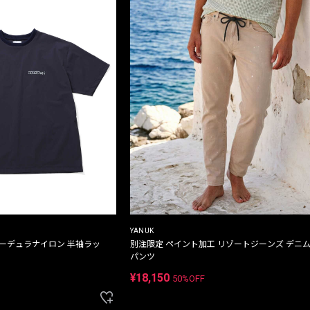
YANUK
コーデュラナイロン 半袖ラッ
別注限定 ペイント加工 リゾートジーンズ デニ
パンツ
¥18,150
50%OFF