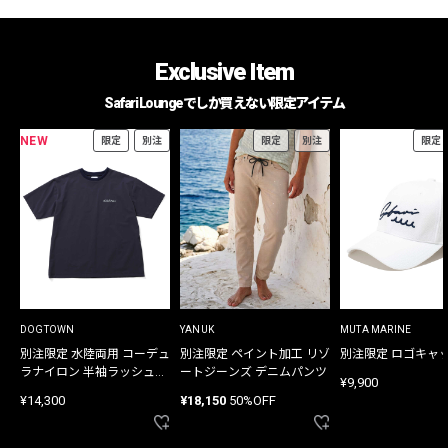
Exclusive Item
Safari Loungeでしか買えない限定アイテム
NEW
限定
別注
限定
別注
限定
DOGTOWN
YANUK
MUTA MARINE
別注限定 水陸両用 コーデュ
別注限定 ペイント加工 リゾ
別注限定 ロゴキャ
ラナイロン 半袖ラッシュガ
ートジーンズ デニムパンツ
¥9,900
ード
¥14,300
¥18,150
50%OFF