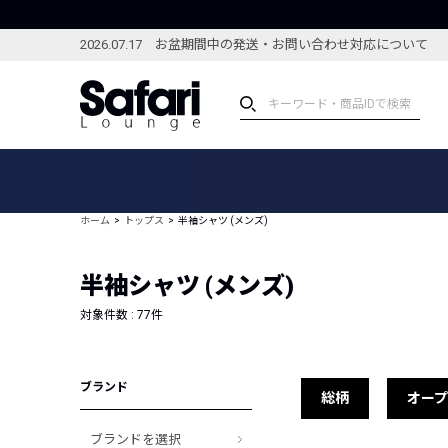
2026.07.17 お盆期間中の発送・お問い合わせ対応について
アイテム
スペシャル
カテゴリーから探す
スペシャルフィーチャ
ホーム
トップス
半袖シャツ (メンズ)
ブランドから探す
特集記事
絞り込んで探す
半袖シャツ (メンズ)
新着アイテム
コーディネート
編集部のおすすめアイテム
対象件数 :
77
件
編集部のおすすめコー
ランキング
雑誌・カタログ掲載アイテム
ブランド
セール
総柄
オー
ブランドを選択