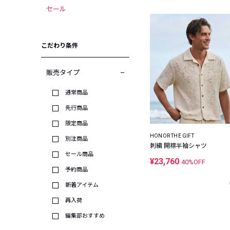
セール
こだわり条件
販売タイプ
通常商品
先行商品
限定商品
HONOR THE GIFT
別注商品
刺繍 開襟半袖シャツ
セール商品
¥23,760
40%OFF
予約商品
新着アイテム
再入荷
編集部おすすめ