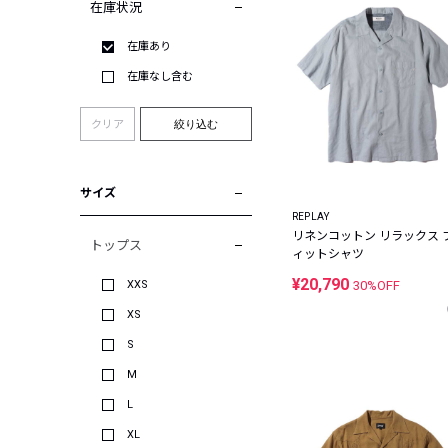
在庫状況
在庫あり
在庫なし含む
クリア
絞り込む
サイズ
REPLAY
リネンコットン リラックス 
トップス
ィットシャツ
¥20,790
XXS
30%OFF
XS
S
M
L
XL