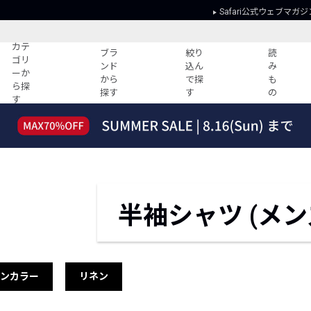
Safari公式ウェブマガジ
カテ
ブラ
絞り
読
ゴリ
ンド
込ん
み
ーか
から
で探
も
ら探
探す
す
の
す
読みもの
ガイド
ー
すべての記事
ショッピング
2026年のイチオシTシャツ！
初めての方
“WP”のイージーパンツを徹底解説&コ
Club Safari
ーデ紹介
よくある質問
半袖シャツ (メン
HOTなコーデ TOP20
会社概要
ディネート
新ブランドご紹介！
会員利用規約
人気記事ランキング
プライバシー
バイヤーズ レコメンド
特定商取引に
プンカラー
リネン
今週の別注アイテム
ウィークリーコーデ