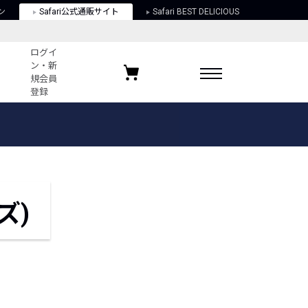
ン
Safari公式通販サイト
Safari BEST DELICIOUS
ログイ
ン・新
規会員
登録
ログイン・新規会員登録
お気に入りアイテム
ガイド
お気に入りブランド
お気に入り記事
最近チェックしたアイテム
ズ)
ポリシー
関する法律