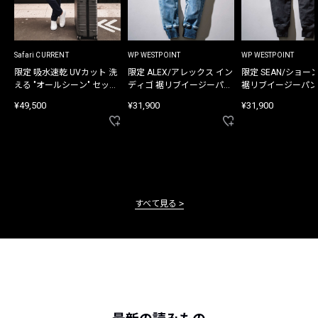
Safari CURRENT
WP WESTPOINT
WP WESTPOINT
限定 吸水速乾 UVカット 洗
限定 ALEX/アレックス イン
限定 SEAN/ショー
える "オールシーン" セット
ディゴ 裾リブイージーパン
裾リブイージーパン
アップ
ツ
¥49,500
¥31,900
¥31,900
すべて見る