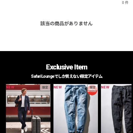
0 件
該当の商品がありません
Exclusive Item
Safari Loungeでしか買えない限定アイテム
NEW
NEW
NEW
限定
限定