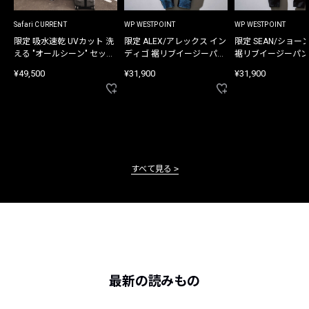
Safari CURRENT
WP WESTPOINT
WP WESTPOINT
限定 吸水速乾 UVカット 洗
限定 ALEX/アレックス イン
限定 SEAN/ショー
える "オールシーン" セット
ディゴ 裾リブイージーパン
裾リブイージーパン
アップ
ツ
¥49,500
¥31,900
¥31,900
すべて見る
最新の読みもの