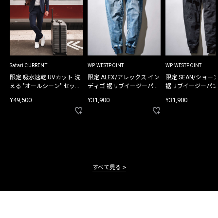
Safari CURRENT
WP WESTPOINT
WP WESTPOINT
限定 吸水速乾 UVカット 洗
限定 ALEX/アレックス イン
限定 SEAN/ショー
える "オールシーン" セット
ディゴ 裾リブイージーパン
裾リブイージーパン
アップ
ツ
¥49,500
¥31,900
¥31,900
すべて見る