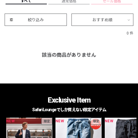
すべて
通常価格
セール価格
絞り込み
おすすめ順
0 件
該当の商品がありません
Exclusive Item
Safari Loungeでしか買えない限定アイテム
NEW
NEW
NEW
限定
限定