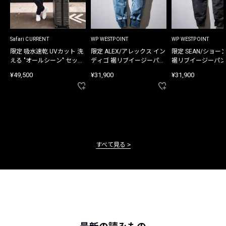
Safari CURRENT
WP WESTPOINT
WP WESTPOINT
限定 吸水速乾 UVカット 洗
限定 ALEX/アレックス イン
限定 SEAN/ショー
える "オールシーン" セット
ディゴ 裾リブイージーパン
裾リブイージーパン
アップ
ツ
¥49,500
¥31,900
¥31,900
すべて見る