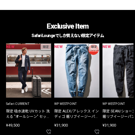
Exclusive Item
Safari Loungeでしか買えない限定アイテム
NEW
NEW
NEW
限定
限定
Safari CURRENT
WP WESTPOINT
WP WESTPOINT
限定 吸水速乾 UVカット 洗
限定 ALEX/アレックス イン
限定 SEAN/ショー
える "オールシーン" セット
ディゴ 裾リブイージーパン
裾リブイージーパン
アップ
ツ
¥49,500
¥31,900
¥31,900