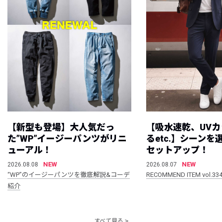
【新型も登場】大人気だっ
【吸水速乾、UV
た”WP”イージーパンツがリニ
るetc.】シーン
ューアル！
セットアップ！
NEW
NEW
2026.08.08
2026.08.07
“WP”のイージーパンツを徹底解説&コーデ
RECOMMEND ITEM vol.33
紹介
すべて見る