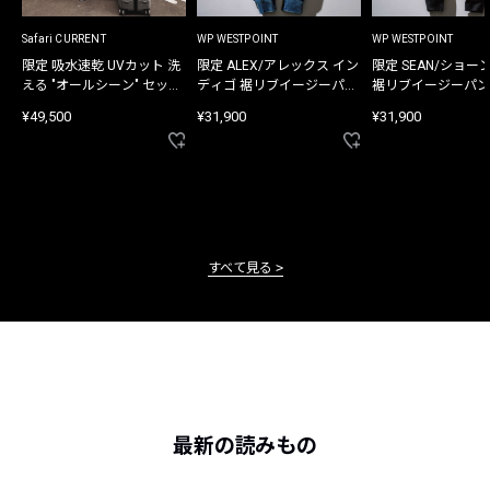
Safari CURRENT
WP WESTPOINT
WP WESTPOINT
限定 吸水速乾 UVカット 洗
限定 ALEX/アレックス イン
限定 SEAN/ショー
える "オールシーン" セット
ディゴ 裾リブイージーパン
裾リブイージーパン
アップ
ツ
¥49,500
¥31,900
¥31,900
すべて見る
最新の読みもの