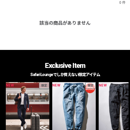
0 件
該当の商品がありません
Exclusive Item
Safari Loungeでしか買えない限定アイテム
NEW
NEW
NEW
限定
限定