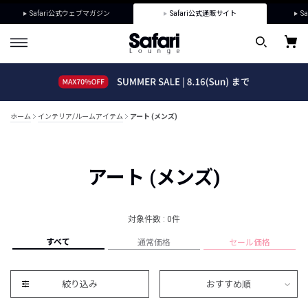
Safari公式ウェブマガジン
Safari公式通販サイト
Sa
ホーム
インテリア/ルームアイテム
アート (メンズ)
アート (メンズ)
対象件数 : 0件
すべて
通常価格
セール価格
絞り込み
おすすめ順