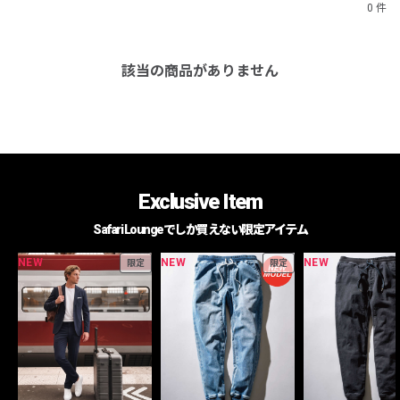
0 件
該当の商品がありません
Exclusive Item
Safari Loungeでしか買えない限定アイテム
NEW
NEW
NEW
限定
限定