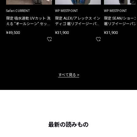
Safari CURRENT
WP WESTPOINT
WP WESTPOINT
限定 吸水速乾 UVカット 洗
限定 ALEX/アレックス イン
限定 SEAN/ショー
える "オールシーン" セット
ディゴ 裾リブイージーパン
裾リブイージーパン
アップ
ツ
¥49,500
¥31,900
¥31,900
すべて見る
最新の読みもの