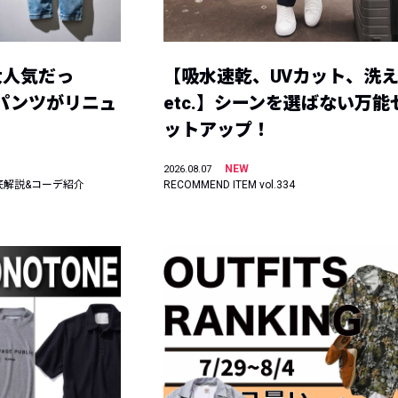
大人気だっ
【吸水速乾、UVカット、洗
ーパンツがリニュ
etc.】シーンを選ばない万能
ットアップ！
NEW
2026.08.07
底解説&コーデ紹介
RECOMMEND ITEM vol.334