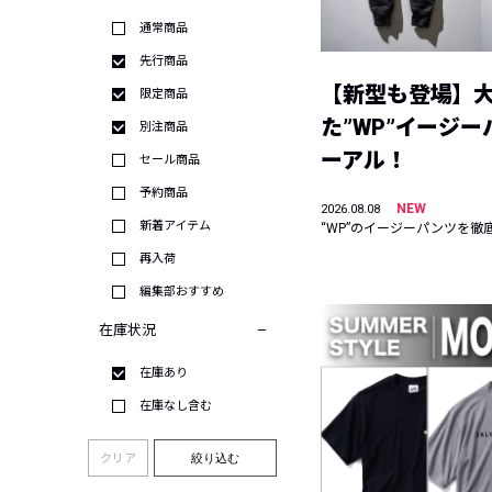
通常商品
先行商品
【新型も登場】
限定商品
た”WP”イージ
別注商品
ーアル！
セール商品
予約商品
NEW
2026.08.08
新着アイテム
“WP”のイージーパンツを徹
再入荷
編集部おすすめ
在庫状況
在庫あり
在庫なし含む
クリア
絞り込む