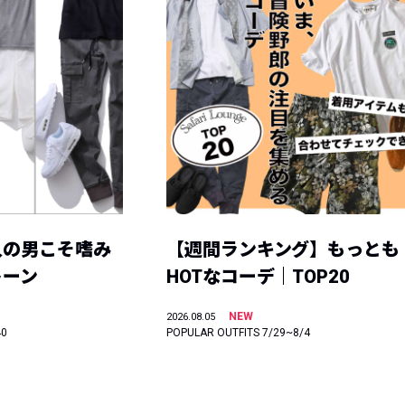
人の男こそ嗜み
【週間ランキング】もっとも
トーン
HOTなコーデ｜TOP20
NEW
2026.08.05
40
POPULAR OUTFITS 7/29~8/4