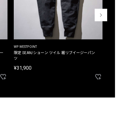
WP WESTPOINT
WP WESTPOINT
ジー
限定 SEAN/ショーン ツイル 裾リブイージーパン
限定 DAVID/デイヴィッド インデ
ツ
イージーパンツ
¥31,900
¥33,000