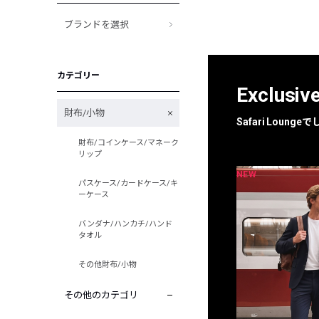
ブランドを選択
カテゴリー
Exclusiv
財布/小物
Safari Loun
財布/コインケース/マネーク
リップ
NEW
NEW
限定
別注
パスケース/カードケース/キ
ーケース
バンダナ/ハンカチ/ハンド
タオル
その他財布/小物
その他のカテゴリ