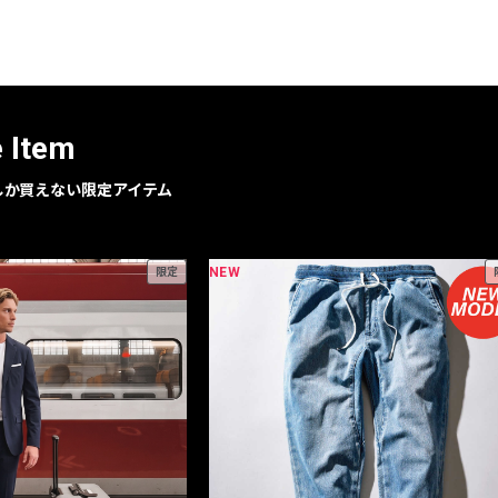
レコメンドアイテム
ピックアップアイテム
フォーカスブランド
セールおすすめアイテム
e Item
人気アイテム TOP 15
geでしか買えない限定アイテム
NEW
限定