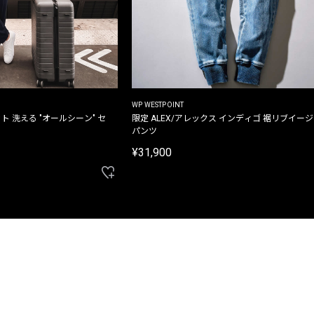
WP WESTPOINT
ト 洗える "オールシーン" セ
限定 ALEX/アレックス インディゴ 裾リブイー
パンツ
¥31,900