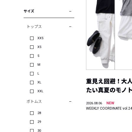
サイズ
トップス
XXS
XS
S
M
L
重見え回避！大
XL
たい真夏のモノ
XXL
ボトムス
NEW
2026.08.06
WEEKLY COORDINATE vol.2
28
29
30