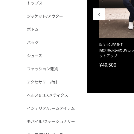
トップス
ジャケット/アウター
ボトム
バッグ
ACANTHUS
Safari CURRENT
別注限定 フード付き チェックシャツジャケット
限定 吸水速乾 UVカッ
シューズ
ットアップ
¥31,900
¥49,500
ファッション雑貨
アクセサリー/時計
ヘルス&コスメティクス
インテリア/ルームアイテム
モバイル/ステーショナリー