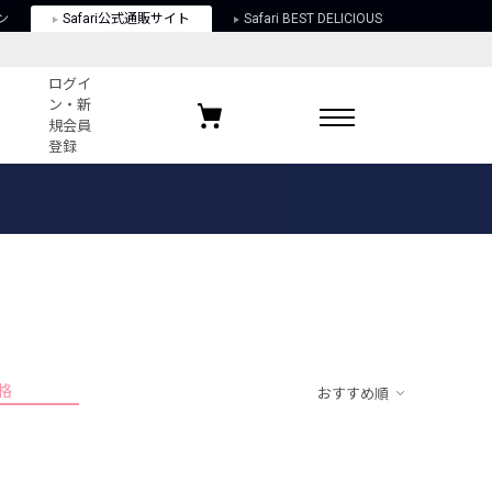
ン
Safari公式通販サイト
Safari BEST DELICIOUS
ログイ
ン・新
規会員
登録
ログイン・新規会員登録
お気に入りアイテム
ガイド
お気に入りブランド
お気に入り記事
最近チェックしたアイテム
格
おすすめ順
ポリシー
関する法律