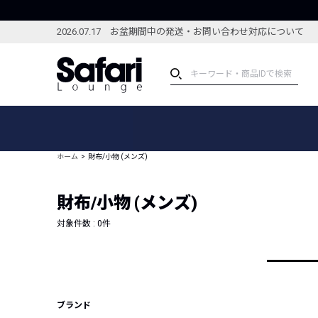
2026.07.17 お盆期間中の発送・お問い合わせ対応について
アイテム
スペシャル
カテゴリーから探す
スペシャルフィーチャ
ホーム
財布/小物 (メンズ)
ブランドから探す
特集記事
絞り込んで探す
財布/小物 (メンズ)
新着アイテム
コーディネート
編集部のおすすめアイテム
対象件数 :
0
件
編集部のおすすめコー
ランキング
雑誌・カタログ掲載アイテム
セール
ブランド