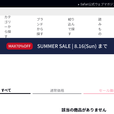
Safari公式ウェブマガジ
カテ
ブラ
絞り
読
ゴリ
ンド
込ん
み
ーか
から
で探
も
ら探
探す
す
の
す
読みもの
ガイド
ー
すべての記事
ショッピング
2026年のイチオシTシャツ！
初めての方
“WP”のイージーパンツを徹底解説&コ
Club Safari
ーデ紹介
よくある質問
HOTなコーデ TOP20
会社概要
ディネート
新ブランドご紹介！
会員利用規約
すべて
通常価格
セール価
人気記事ランキング
プライバシー
バイヤーズ レコメンド
特定商取引に
今週の別注アイテム
該当の商品がありません
ウィークリーコーデ