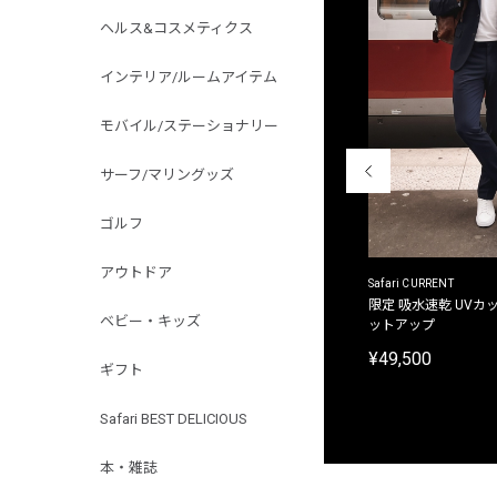
ヘルス&コスメティクス
インテリア/ルームアイテム
モバイル/ステーショナリー
サーフ/マリングッズ
ゴルフ
アウトドア
ACANTHUS
Safari CURRENT
別注限定 フード付き チェックシャツジャケット
限定 吸水速乾 UVカッ
ベビー・キッズ
ットアップ
¥31,900
¥49,500
ギフト
Safari BEST DELICIOUS
本・雑誌