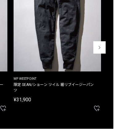
WP WESTPOINT
WP WESTPOINT
ジー
限定 SEAN/ショーン ツイル 裾リブイージーパン
限定 DAVID/デイヴィッド インデ
ツ
イージーパンツ
¥31,900
¥33,000