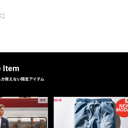
e Item
geでしか買えない限定アイテム
NEW
限定