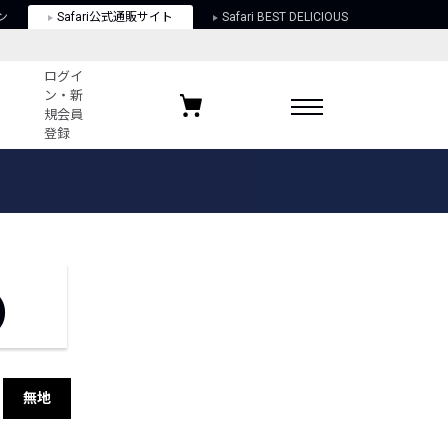
ン
Safari公式通販サイト
Safari BEST DELICIOUS
ログイ
ン・新
規会員
登録
ログイン・新規会員登録
お気に入りアイテム
ガイド
お気に入りブランド
お気に入り記事
最近チェックしたアイテム
)
ポリシー
関する法律
無地