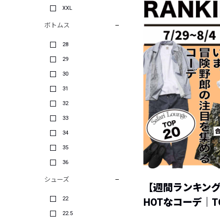
XXL
ボトムス
28
29
30
31
32
33
34
35
36
シューズ
【週間ランキン
22
HOTなコーデ｜TO
22.5