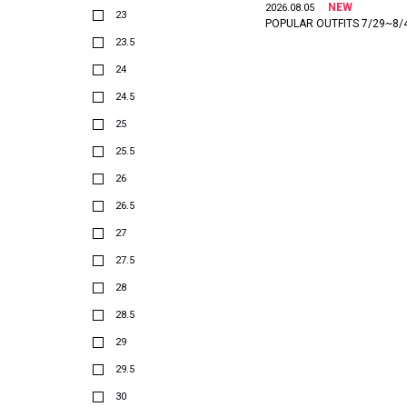
NEW
2026.08.05
23
POPULAR OUTFITS 7/29~8/
23.5
24
24.5
25
25.5
26
26.5
27
27.5
28
28.5
29
29.5
30