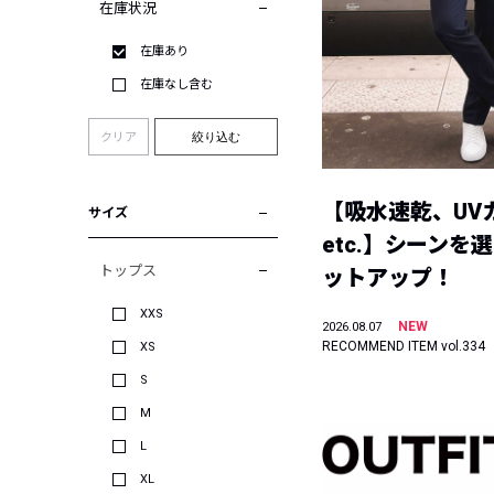
在庫状況
在庫あり
在庫なし含む
クリア
絞り込む
【吸水速乾、UV
サイズ
etc.】シーンを
トップス
ットアップ！
XXS
NEW
2026.08.07
RECOMMEND ITEM vol.334
XS
S
M
L
XL