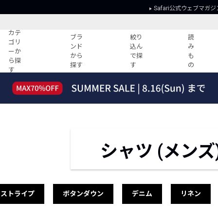
Safari公式ウェブマガジ
カテ
ブラ
絞り
読
ゴリ
ンド
込ん
み
ーか
から
で探
も
ら探
探す
す
の
す
読みもの
ガイド
ー
すべての記事
ショッピング
2026年のイチオシTシャツ！
初めての方
“WP”のイージーパンツを徹底解説&コ
Club Safari
ーデ紹介
よくある質問
シャツ (メンズ
HOTなコーデ TOP20
会社概要
ディネート
新ブランドご紹介！
会員利用規約
人気記事ランキング
プライバシー
バイヤーズ レコメンド
特定商取引に
ストライプ
ボタンダウン
デニム
リネン
今週の別注アイテム
ウィークリーコーデ