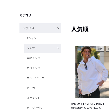
カテゴリー
人気順
トップス
Tシャツ
シャツ
先行
半袖シャツ
ポロシャツ
ニット/セーター
パーカ
スウェット
THE DUFFER OF ST.GEORGE
カーディガン
別注先行 シャツパーカ