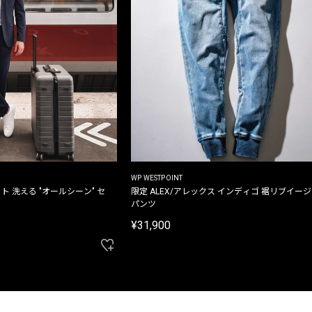
WP WESTPOINT
ト 洗える "オールシーン" セ
限定 ALEX/アレックス インディゴ 裾リブイー
パンツ
¥31,900