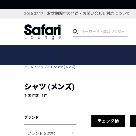
2026.07.17 お盆期間中の発送・お問い合わせ対応について
アイテム
スペシャル
カテゴリーから探す
スペシャルフィーチャ
ホーム
トップス
シャツ (メンズ)
ブランドから探す
特集記事
絞り込んで探す
シャツ (メンズ)
新着アイテム
コーディネート
編集部のおすすめアイテム
対象件数 :
1
件
編集部のおすすめコー
ランキング
雑誌・カタログ掲載アイテム
ブランド
セール
チェック柄
ブランドを選択