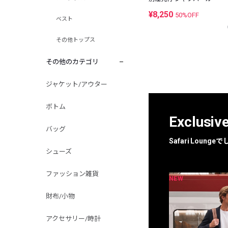
¥8,250
50%OFF
ベスト
その他トップス
その他のカテゴリ
ジャケット/アウター
ボトム
Exclusiv
バッグ
Safari Loun
シューズ
ファッション雑貨
NEW
NEW
限定
別注
財布/小物
アクセサリー/時計