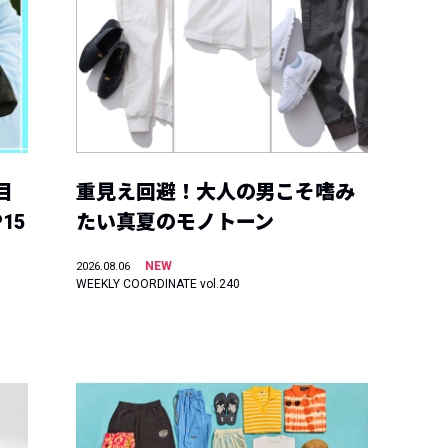
目
重見え回避！大人の男こそ嗜み
15
たい真夏のモノトーン
NEW
2026.08.06
WEEKLY COORDINATE vol.240