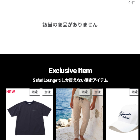
0 件
該当の商品がありません
Exclusive Item
Safari Loungeでしか買えない限定アイテム
NEW
限定
別注
限定
別注
限定