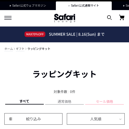
Safari公式ウェブマガジン
Safari公式通販サイト
Sa
ホーム
ギフト
ラッピングキット
ラッピングキット
対象件数 : 0件
すべて
通常価格
セール価格
絞り込み
人気順