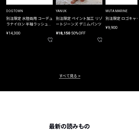
DOGTOWN
YANUK
MUTA MARINE
別注限定 水陸両用 コーデュ
別注限定 ペイント加工 リゾ
別注限定 ロゴキャ
ラナイロン 半袖ラッシュガ
ートジーンズ デニムパンツ
¥9,900
ード
¥14,300
¥18,150
50%OFF
すべて見る
最新の読みもの