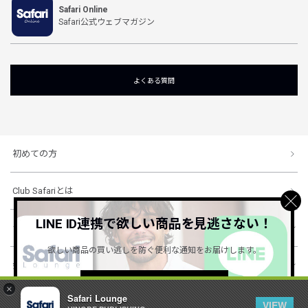
Safari Online
Safari公式ウェブマガジン
よくある質問
初めての方
Club Safariとは
LINE ID連携で欲しい商品を見逃さない！
ショッピングガイド
欲しい商品の買い逃しを防ぐ便利な通知をお届けします。
会社概要・規約
詳しくはこちら ＞
×
Safari Lounge
VIEW