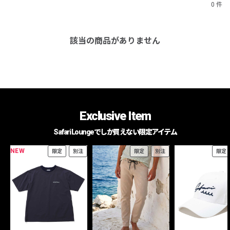
0 件
該当の商品がありません
Exclusive Item
Safari Loungeでしか買えない限定アイテム
NEW
限定
別注
限定
別注
限定