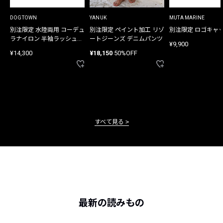
DOGTOWN
YANUK
MUTA MARINE
別注限定 水陸両用 コーデュ
別注限定 ペイント加工 リゾ
別注限定 ロゴキャ
ラナイロン 半袖ラッシュガ
ートジーンズ デニムパンツ
¥9,900
ード
¥14,300
¥18,150
50%OFF
すべて見る
最新の読みもの