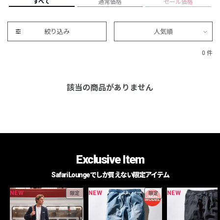
すべて
通常価格
セール価格
絞り込み
人気順
0 件
該当の商品がありません
Exclusive Item
Safari Loungeでしか買えない限定アイテム
NEW
NEW
NEW
限定
限定