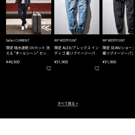
Safari CURRENT
WP WESTPOINT
WP WESTPOINT
限定 吸水速乾 UVカット 洗
限定 ALEX/アレックス イン
限定 SEAN/ショー
える "オールシーン" セット
ディゴ 裾リブイージーパン
裾リブイージーパン
アップ
ツ
¥49,500
¥31,900
¥31,900
すべて見る