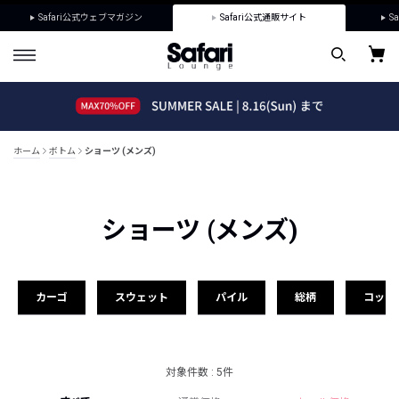
Safari公式ウェブマガジン
Safari公式通販サイト
Sa
ホーム
ボトム
ショーツ (メンズ)
ショーツ (メンズ)
カーゴ
スウェット
パイル
総柄
コット
対象件数 : 5件