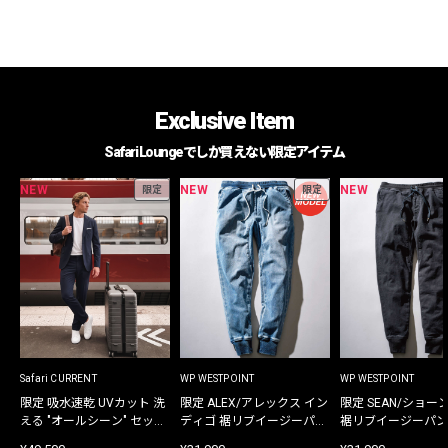
Exclusive Item
Safari Loungeでしか買えない限定アイテム
NEW
NEW
NEW
限定
限定
Safari CURRENT
WP WESTPOINT
WP WESTPOINT
限定 吸水速乾 UVカット 洗
限定 ALEX/アレックス イン
限定 SEAN/ショー
える "オールシーン" セット
ディゴ 裾リブイージーパン
裾リブイージーパン
アップ
ツ