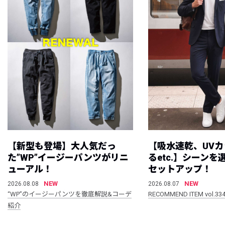
【新型も登場】大人気だっ
【吸水速乾、UV
た”WP”イージーパンツがリニ
るetc.】シーン
ューアル！
セットアップ！
NEW
NEW
2026.08.08
2026.08.07
“WP”のイージーパンツを徹底解説&コーデ
RECOMMEND ITEM vol.33
紹介