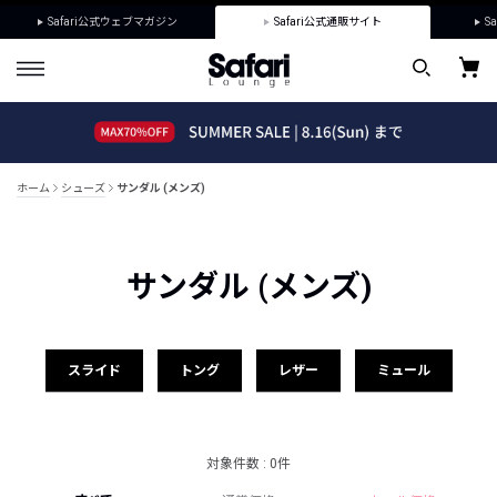
Safari公式ウェブマガジン
Safari公式通販サイト
Sa
ホーム
シューズ
サンダル (メンズ)
サンダル (メンズ)
スライド
トング
レザー
ミュール
対象件数 : 0件