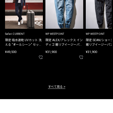
Safari CURRENT
WP WESTPOINT
WP WESTPOINT
限定 吸水速乾 UVカット 洗
限定 ALEX/アレックス イン
限定 SEAN/ショー
える "オールシーン" セット
ディゴ 裾リブイージーパン
裾リブイージーパン
アップ
ツ
¥49,500
¥31,900
¥31,900
すべて見る