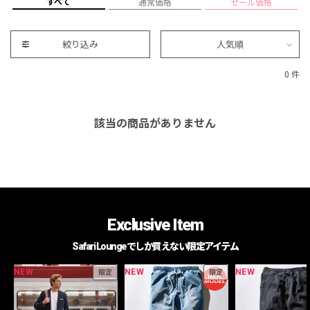
すべて
通常価格
セール価格
絞り込み
人気順
0 件
該当の商品がありません
Exclusive Item
Safari Loungeでしか買えない限定アイテム
NEW
NEW
NEW
限定
限定