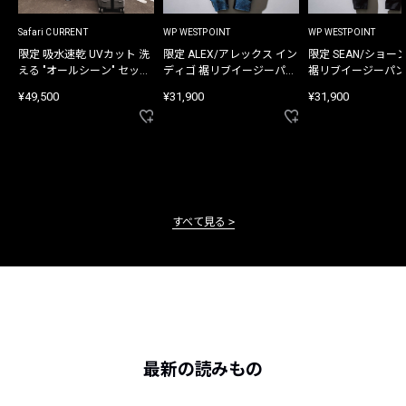
Safari CURRENT
WP WESTPOINT
WP WESTPOINT
限定 吸水速乾 UVカット 洗
限定 ALEX/アレックス イン
限定 SEAN/ショー
える "オールシーン" セット
ディゴ 裾リブイージーパン
裾リブイージーパン
アップ
ツ
¥49,500
¥31,900
¥31,900
すべて見る
最新の読みもの