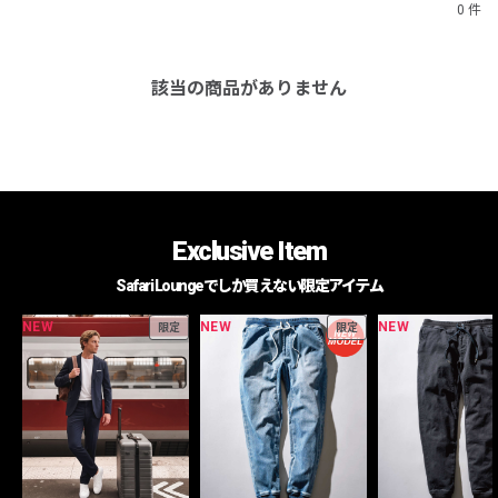
0 件
該当の商品がありません
Exclusive Item
Safari Loungeでしか買えない限定アイテム
NEW
NEW
NEW
限定
限定