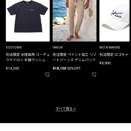
DOGTOWN
YANUK
MUTA MARINE
別注限定 水陸両用 コーデュ
別注限定 ペイント加工 リゾ
別注限定 ロゴキャ
ラナイロン 半袖ラッシュガ
ートジーンズ デニムパンツ
¥9,900
ード
¥14,300
¥18,150
50%OFF
すべて見る