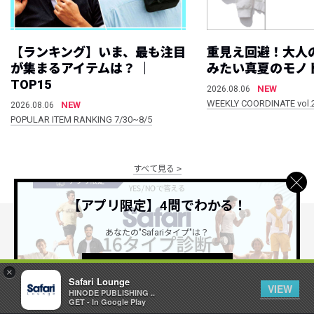
【ランキング】いま、最も注目
重見え回避！大人
が集まるアイテムは？ ｜
みたい真夏のモノ
TOP15
NEW
2026.08.06
WEEKLY COORDINATE vol.
NEW
2026.08.06
POPULAR ITEM RANKING 7/30~8/5
すべて見る
【アプリ限定】4問でわかる！
あなたの"Safariタイプ"は？
公式SNSアカウント
詳しくはこちら ＞
×
Safari Lounge
VIEW
HINODE PUBLISHING ..
GET - In Google Play