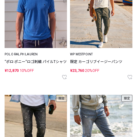
POLO RALPH LAUREN
WP WESTPOINT
“ポロ ポニー“ロゴ刺繍 パイルTシャツ
限定 カーゴリブイージーパンツ
¥12,870
10%OFF
¥23,760
20%OFF
限定
限定