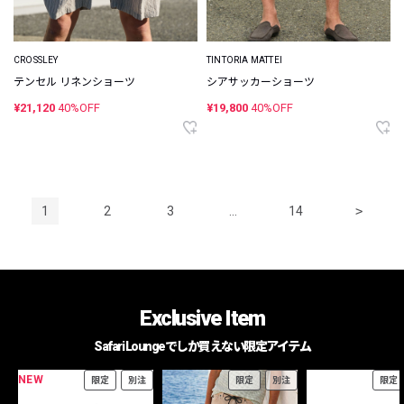
CROSSLEY
TINTORIA MATTEI
テンセル リネンショーツ
シアサッカーショーツ
¥21,120
40%OFF
¥19,800
40%OFF
1
2
3
…
14
>
Exclusive Item
Safari Loungeでしか買えない限定アイテム
NEW
限定
別注
限定
別注
限定