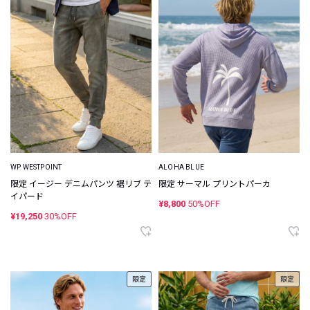
WP WESTPOINT
ALOHA BLUE
限定 イージー デニムパンツ 裾リブ テ
限定 サーマル プリントパーカ
イパード
¥8,800
50%OFF
¥19,250
30%OFF
限定
限定