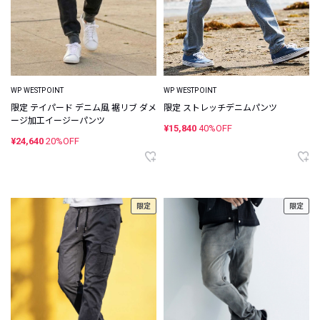
WP WESTPOINT
WP WESTPOINT
限定 ストレッチデニムパンツ
限定 テイパード デニム風 裾リブ ダメ
ージ加工イージーパンツ
¥15,840
40%OFF
¥24,640
20%OFF
限定
限定