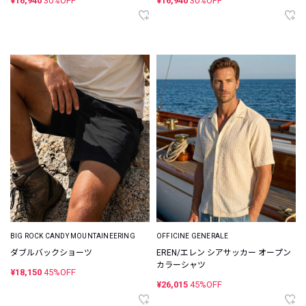
¥16,940
30%OFF
¥16,940
30%OFF
BIG ROCK CANDY MOUNTAINEERING
OFFICINE GENERALE
ダブルバックショーツ
EREN/エレン シアサッカー オープン
カラーシャツ
¥18,150
45%OFF
¥26,015
45%OFF