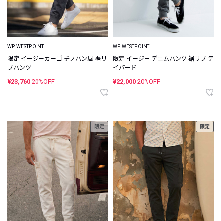
WP WESTPOINT
WP WESTPOINT
限定 イージーカーゴ チノパン風 裾リ
限定 イージー デニムパンツ 裾リブ テ
ブパンツ
イパード
¥23,760
20%OFF
¥22,000
20%OFF
限定
限定