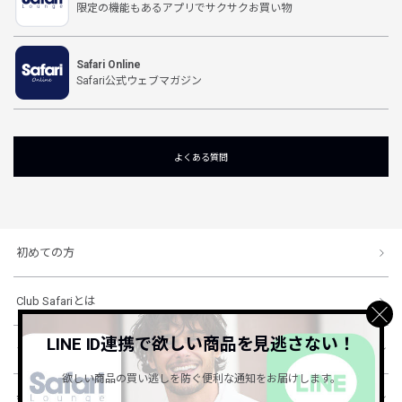
限定の機能もあるアプリでサクサクお買い物
Safari Online
Safari公式ウェブマガジン
よくある質問
初めての方
Club Safariとは
LINE ID連携で欲しい商品を見逃さない！
ショッピングガイド
欲しい商品の買い逃しを防ぐ便利な通知をお届けします。
会社概要・規約