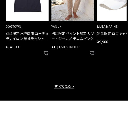
DOGTOWN
YANUK
MUTA MARINE
別注限定 水陸両用 コーデュ
別注限定 ペイント加工 リゾ
別注限定 ロゴキャ
ラナイロン 半袖ラッシュガ
ートジーンズ デニムパンツ
¥9,900
ード
¥14,300
¥18,150
50%OFF
すべて見る